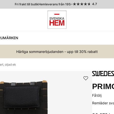
4.7
Fri frakt till butik
Hemleverans från 195:-
RUMÄRKEN
Härliga sommarerbjudanden - upp till 30% rabatt
rt, oljad ek
PRIM
Fåtölj
Remläder svar