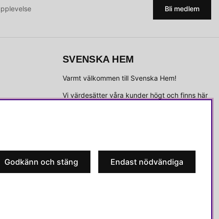
upplevelse
Bli medlem
SVENSKA HEM
Varmt välkommen till Svenska Hem!
Vi värdesätter våra kunder högt och finns här
för att hjälpa dig om du har några frågor eller
vill ha inspiration.
Telefon:
010-35 00 610
E-post:
e-handel@svenskahem.se
Godkänn och stäng
Endast nödvändiga
Våra butiker