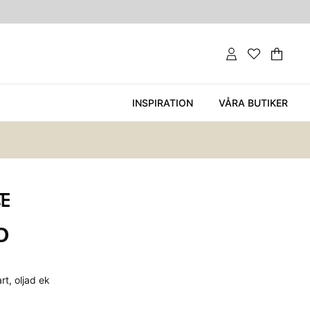
Var
Ant
.
INSPIRATION
VÅRA BUTIKER
O
t, oljad ek