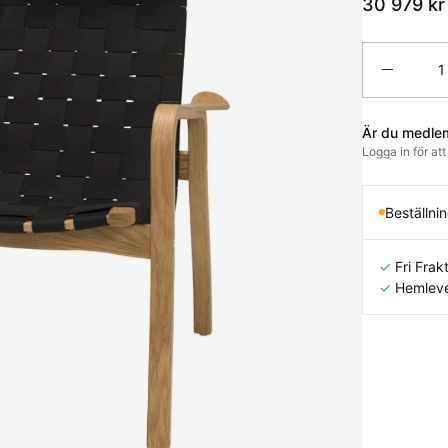
30 979
kr
Antal
Är du medle
Logga in för at
Beställni
✓
Fri Frakt
✓
Hemleve