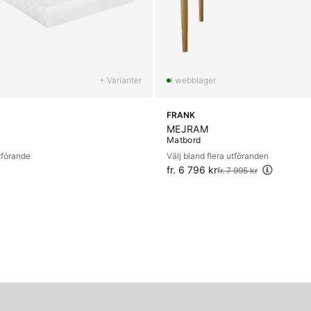
+ Varianter
FRANK
MEJRAM
Matbord
utförande
Välj bland flera utföranden
fr. 6 796 kr
Ordinarie pris:
fr. 7 995 kr