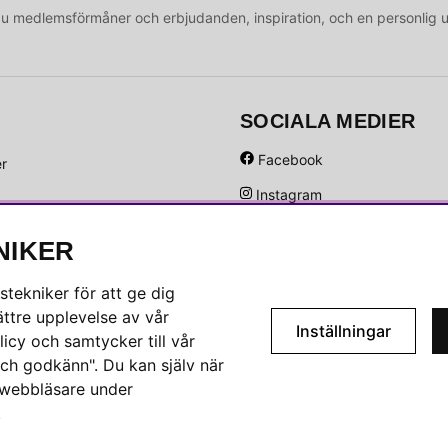
medlemsförmåner och erbjudanden, inspiration, och en personlig 
SOCIALA MEDIER
Facebook
er
Instagram
Hem
Linkedin
NIKER
Pinterest
tekniker för att ge dig
ttre upplevelse av vår
Inställningar
icy och samtycker till vår
ch godkänn". Du kan själv när
n webbläsare under
.