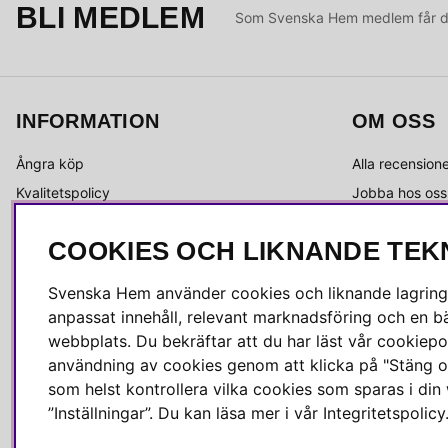
BLI MEDLEM
Som Svenska Hem medlem får du 
INFORMATION
OM OSS
Ångra köp
Alla recension
Kvalitetspolicy
Jobba hos oss
Integritetspolicy
Om Svenska 
COOKIES OCH LIKNANDE TEK
Köpvillkor
Kundservice
Leverans
Medlemsklubb
Svenska Hem använder cookies och liknande lagrings
Reklamation & retur
Press & media
anpassat innehåll, relevant marknadsföring och en bä
Skötselråd
webbplats. Du bekräftar att du har läst vår cookiepol
användning av cookies genom att klicka på "Stäng o
som helst kontrollera vilka cookies som sparas i di
”Inställningar”. Du kan läsa mer i vår
Integritetspolicy