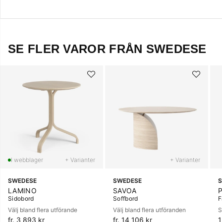
SE FLER VAROR FRÅN SWEDESE
+ Varianter
+ Varianter
SWEDESE
SWEDESE
LAMINO
SAVOA
Sidobord
Soffbord
F
Välj bland flera utförande
Välj bland flera utföranden
S
fr. 3 893 kr
fr. 14 106 kr
1