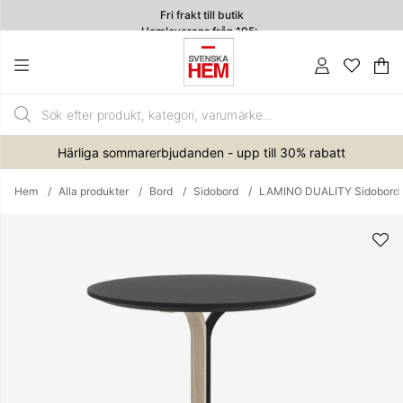
Fri frakt till butik
Hemleverans från 195:-
4.7
Va
An
.
Härliga sommarerbjudanden - upp till 30% rabatt
Hem
Alla produkter
Bord
Sidobord
LAMINO DUALITY Sidobord E
Produktbilder