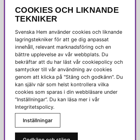
COOKIES OCH LIKNANDE
SOCIALA MEDIER
TEKNIKER
Facebook
Svenska Hem använder cookies och liknande
Instagram
lagringstekniker för att ge dig anpassat
innehåll, relevant marknadsföring och en
Linkedin
bättre upplevelse av vår webbplats. Du
Pinterest
bekräftar att du har läst vår cookiepolicy och
samtycker till vår användning av cookies
genom att klicka på "Stäng och godkänn". Du
SVENSKA HEM
kan själv när som helst kontrollera vilka
cookies som sparas i din webbläsare under
Varmt välkommen till Svenska Hem!
”Inställningar”. Du kan läsa mer i vår
Vi värdesätter våra kunder högt och finns här för att hjälpa dig
Integritetspolicy
.
om du har några frågor eller vill ha inspiration.
Inställningar
Telefon:
010-35 00 610
E-post:
e-handel@svenskahem.se
Godkänn och stäng