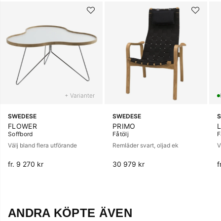
+ Varianter
SWEDESE
SWEDESE
FLOWER
PRIMO
Soffbord
Fåtölj
F
Välj bland flera utförande
Remläder svart, oljad ek
V
fr. 9 270 kr
30 979 kr
f
ANDRA KÖPTE ÄVEN