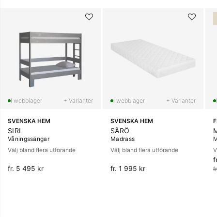
+ Varianter
+ Varianter
SVENSKA HEM
SVENSKA HEM
SIRI
SÄRÖ
Våningssängar
Madrass
M
Välj bland flera utförande
Välj bland flera utförande
V
f
O
fr. 5 495 kr
fr. 1 995 kr
f