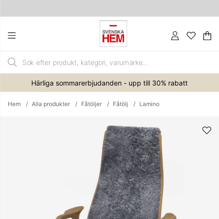
Va
An
.
Härliga sommarerbjudanden - upp till 30% rabatt
Hem
Alla produkter
Fåtöljer
Fåtölj
Lamino
Produktbilder