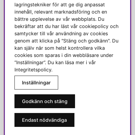
Instagram
lagringstekniker för att ge dig anpassat
innehåll, relevant marknadsföring och en
Linkedin
bättre upplevelse av vår webbplats. Du
Pinterest
bekräftar att du har läst vår cookiepolicy och
samtycker till vår användning av cookies
genom att klicka på "Stäng och godkänn". Du
SVENSKA HEM
kan själv när som helst kontrollera vilka
cookies som sparas i din webbläsare under
Varmt välkommen till Svenska Hem!
”Inställningar”. Du kan läsa mer i vår
Vi värdesätter våra kunder högt och finns här för att hjälpa dig
Integritetspolicy
.
om du har några frågor eller vill ha inspiration.
Inställningar
Telefon:
010-35 00 610
E-post:
e-handel@svenskahem.se
Godkänn och stäng
Våra butiker
Endast nödvändiga