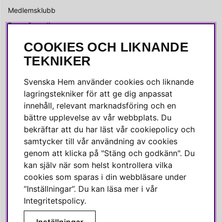
Medlemsklubb
Press & media
COOKIES OCH LIKNANDE
SOCIALA MEDIER
TEKNIKER
Facebook
Svenska Hem använder cookies och liknande
Instagram
lagringstekniker för att ge dig anpassat
innehåll, relevant marknadsföring och en
Linkedin
bättre upplevelse av vår webbplats. Du
Pinterest
bekräftar att du har läst vår cookiepolicy och
samtycker till vår användning av cookies
genom att klicka på "Stäng och godkänn". Du
SVENSKA HEM
kan själv när som helst kontrollera vilka
cookies som sparas i din webbläsare under
Varmt välkommen till Svenska Hem!
”Inställningar”. Du kan läsa mer i vår
Vi värdesätter våra kunder högt och finns här för att hjälpa dig
Integritetspolicy
.
om du har några frågor eller vill ha inspiration.