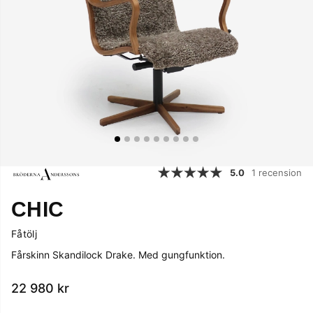
5.0
1 recension
CHIC
Fåtölj
Fårskinn Skandilock Drake. Med gungfunktion.
22 980
kr