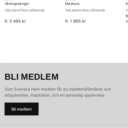
Våningssängar
Madrass
M
Välj bland flera utförande
Välj bland flera utförande
V
f
O
fr. 5 495 kr
fr. 1 995 kr
f
BLI MEDLEM
Som Svenska Hem medlem får du medlemsförmåner och
erbjudanden, inspiration, och en personlig upplevelse
Bli medlem