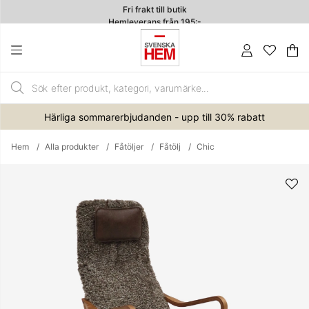
Fri frakt till butik
Hemleverans från 195:-
4.7
Va
An
.
Härliga sommarerbjudanden - upp till 30% rabatt
Hem
Alla produkter
Fåtöljer
Fåtölj
Chic
Produktbilder