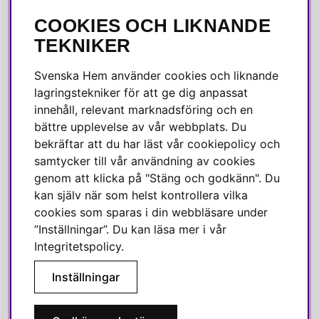
COOKIES OCH LIKNANDE
SOCIALA MEDIER
TEKNIKER
Facebook
Svenska Hem använder cookies och liknande
Instagram
lagringstekniker för att ge dig anpassat
innehåll, relevant marknadsföring och en
Linkedin
bättre upplevelse av vår webbplats. Du
Pinterest
bekräftar att du har läst vår cookiepolicy och
samtycker till vår användning av cookies
genom att klicka på "Stäng och godkänn". Du
SVENSKA HEM
kan själv när som helst kontrollera vilka
cookies som sparas i din webbläsare under
Varmt välkommen till Svenska Hem!
”Inställningar”. Du kan läsa mer i vår
Vi värdesätter våra kunder högt och finns här för att hjälpa dig
Integritetspolicy
.
om du har några frågor eller vill ha inspiration.
Inställningar
Telefon:
010-35 00 610
E-post:
e-handel@svenskahem.se