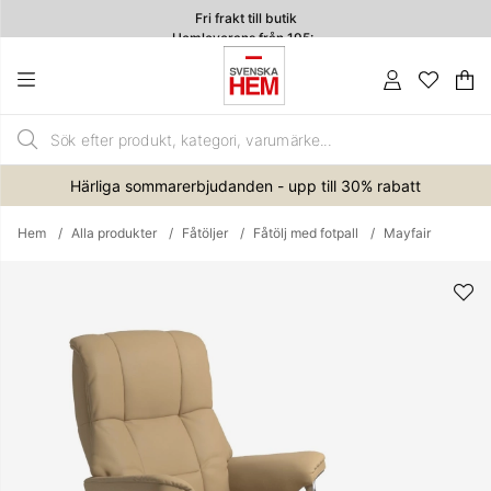
Fri frakt till butik
Hemleverans från 195:-
4.7
Va
An
.
Härliga sommarerbjudanden - upp till 30% rabatt
Hem
Alla produkter
Fåtöljer
Fåtölj med fotpall
Mayfair
Produktbilder