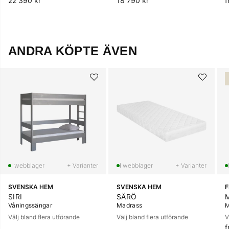
22 390 kr
18 790 kr
f
ANDRA KÖPTE ÄVEN
+ Varianter
+ Varianter
SVENSKA HEM
SVENSKA HEM
SIRI
SÄRÖ
Våningssängar
Madrass
M
Välj bland flera utförande
Välj bland flera utförande
V
f
O