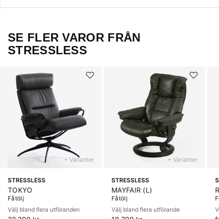
SE FLER VAROR FRÅN
STRESSLESS
+ Varianter
+ Varianter
STRESSLESS
STRESSLESS
S
TOKYO
MAYFAIR (L)
Fåtölj
Fåtölj
F
Välj bland flera utföranden
Välj bland flera utförande
V