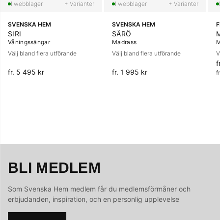
+ Varianter
+ Varianter
SVENSKA HEM
SVENSKA HEM
SIRI
SÄRÖ
Våningssängar
Madrass
M
Välj bland flera utförande
Välj bland flera utförande
V
f
O
fr. 5 495 kr
fr. 1 995 kr
f
BLI MEDLEM
Som Svenska Hem medlem får du medlemsförmåner och
erbjudanden, inspiration, och en personlig upplevelse