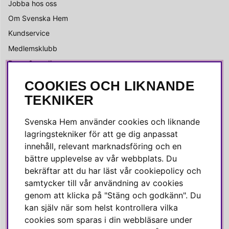
Jobba hos oss
Om Svenska Hem
Kundservice
Medlemsklubb
Press & media
COOKIES OCH LIKNANDE
SOCIALA MEDIER
TEKNIKER
Facebook
Svenska Hem använder cookies och liknande
Instagram
lagringstekniker för att ge dig anpassat
innehåll, relevant marknadsföring och en
Linkedin
bättre upplevelse av vår webbplats. Du
Pinterest
bekräftar att du har läst vår cookiepolicy och
samtycker till vår användning av cookies
genom att klicka på "Stäng och godkänn". Du
SVENSKA HEM
kan själv när som helst kontrollera vilka
cookies som sparas i din webbläsare under
Varmt välkommen till Svenska Hem!