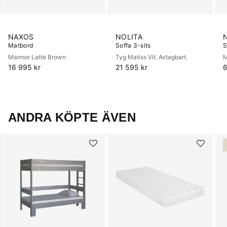
NAXOS
NOLITA
Matbord
Soffa 3-sits
S
Marmor Latte Brown
Tyg Matiss Vit. Avtagbart.
M
16 995 kr
21 595 kr
6
ANDRA KÖPTE ÄVEN