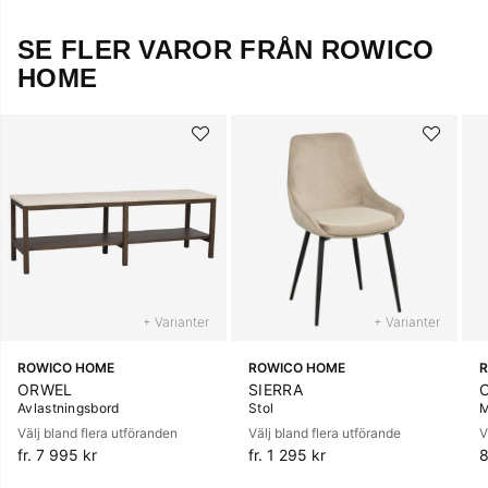
SE FLER VAROR FRÅN ROWICO
HOME
+ Varianter
+ Varianter
ROWICO HOME
ROWICO HOME
ORWEL
SIERRA
Avlastningsbord
Stol
M
Välj bland flera utföranden
Välj bland flera utförande
V
fr. 7 995 kr
fr. 1 295 kr
8