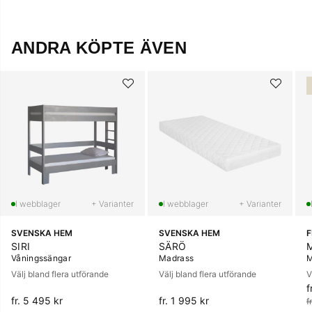
ANDRA KÖPTE ÄVEN
+ Varianter
+ Varianter
SVENSKA HEM
SVENSKA HEM
SIRI
SÄRÖ
Våningssängar
Madrass
M
Välj bland flera utförande
Välj bland flera utförande
V
f
O
fr. 5 495 kr
fr. 1 995 kr
f