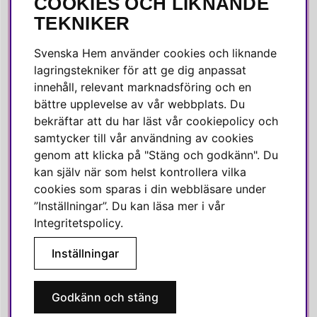
COOKIES OCH LIKNANDE
SOCIALA MEDIER
TEKNIKER
Facebook
Svenska Hem använder cookies och liknande
Instagram
lagringstekniker för att ge dig anpassat
innehåll, relevant marknadsföring och en
Linkedin
bättre upplevelse av vår webbplats. Du
Pinterest
bekräftar att du har läst vår cookiepolicy och
samtycker till vår användning av cookies
genom att klicka på "Stäng och godkänn". Du
SVENSKA HEM
kan själv när som helst kontrollera vilka
cookies som sparas i din webbläsare under
Varmt välkommen till Svenska Hem!
”Inställningar”. Du kan läsa mer i vår
Vi värdesätter våra kunder högt och finns här för att hjälpa dig
Integritetspolicy
.
om du har några frågor eller vill ha inspiration.
Inställningar
Telefon:
010-35 00 610
E-post:
e-handel@svenskahem.se
Godkänn och stäng
Våra butiker