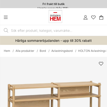
Fri frakt till butik
Hemleverans från 195:-
4.7
Va
An
.
Härliga sommarerbjudanden - upp till 30% rabatt
Hem
Alla produkter
Bord
Avlastningsbord
HOLTON Avlastningsb
Produktbilder