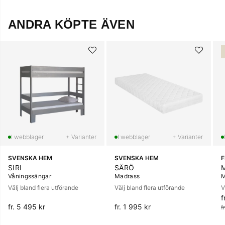
ANDRA KÖPTE ÄVEN
+ Varianter
+ Varianter
SVENSKA HEM
SVENSKA HEM
SIRI
SÄRÖ
Våningssängar
Madrass
M
Välj bland flera utförande
Välj bland flera utförande
V
f
O
fr. 5 495 kr
fr. 1 995 kr
f