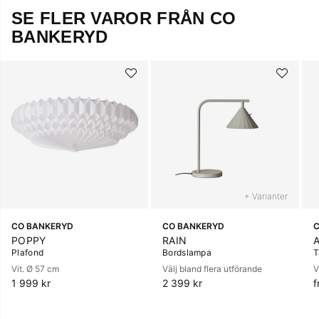
SE FLER VAROR FRÅN CO
BANKERYD
+ Varianter
CO BANKERYD
CO BANKERYD
C
POPPY
RAIN
Plafond
Bordslampa
T
Vit. Ø 57 cm
Välj bland flera utförande
V
1 999 kr
2 399 kr
f