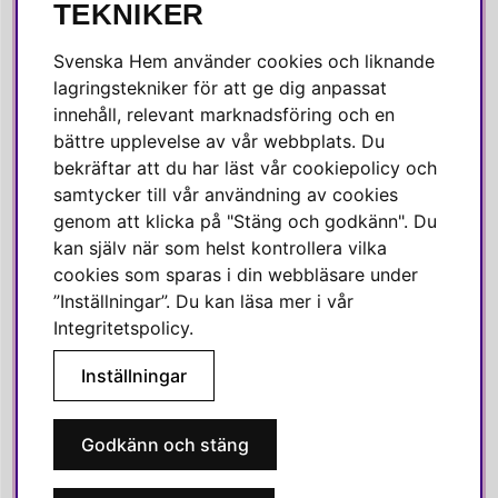
TEKNIKER
Facebook
Svenska Hem använder cookies och liknande
Instagram
lagringstekniker för att ge dig anpassat
innehåll, relevant marknadsföring och en
Linkedin
bättre upplevelse av vår webbplats. Du
Pinterest
bekräftar att du har läst vår cookiepolicy och
samtycker till vår användning av cookies
genom att klicka på "Stäng och godkänn". Du
SVENSKA HEM
kan själv när som helst kontrollera vilka
cookies som sparas i din webbläsare under
Varmt välkommen till Svenska Hem!
”Inställningar”. Du kan läsa mer i vår
Vi värdesätter våra kunder högt och finns här för att hjälpa dig
Integritetspolicy
.
om du har några frågor eller vill ha inspiration.
Inställningar
Telefon:
010-35 00 610
E-post:
e-handel@svenskahem.se
Godkänn och stäng
Våra butiker