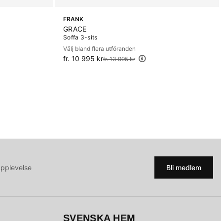
FRANK
GRACE
Soffa 3-sits
Välj bland flera utföranden
fr. 10 995 kr
Ordinarie pris:
fr. 13 995 kr
upplevelse
Bli medlem
SVENSKA HEM