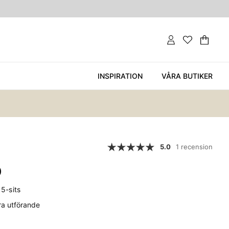
Var
Ant
.
INSPIRATION
VÅRA BUTIKER
5.0
1 recension
Ö
5-sits
era utförande