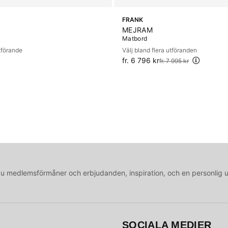
FRANK
MEJRAM
Matbord
utförande
Välj bland flera utföranden
fr. 6 796 kr
Ordinarie pris:
fr. 7 995 kr
medlemsförmåner och erbjudanden, inspiration, och en personlig 
SOCIALA MEDIER