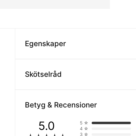
Egenskaper
Skötselråd
Betyg & Recensioner
5.0
5
☆
4
☆
3
☆