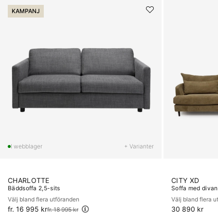
KAMPANJ
+ Varianter
CHARLOTTE
CITY XD
Bäddsoffa 2,5-sits
Soffa med divan
Välj bland flera utföranden
Välj bland flera 
fr. 16 995 kr
Ordinarie pris:
30 890 kr
fr. 18 995 kr