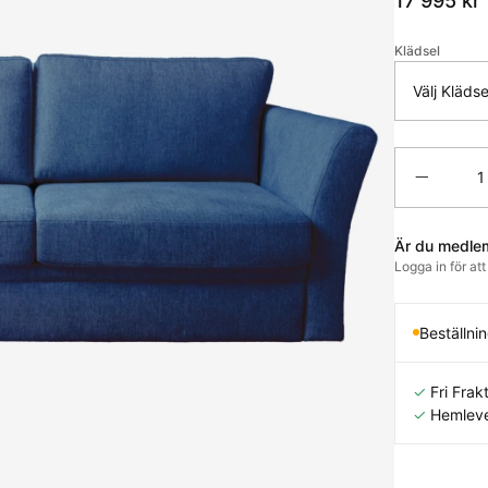
17 995
kr
Klädsel
Välj Klädse
Antal
Är du medle
Logga in för at
Beställni
✓
Fri Frakt
✓
Hemleve