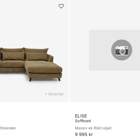
+ Varianter
ELISE
Soffbord
utföranden
Massiv ek Rökt oljad
9 995 kr