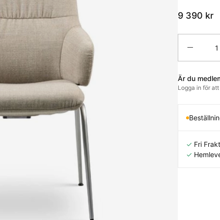
9 390
kr
Antal
Är du medle
Logga in för at
Beställni
✓
Fri Frakt
✓
Hemleve