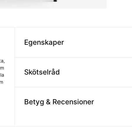
Egenskaper
ta,
om
Skötselråd
la
em
Betyg & Recensioner