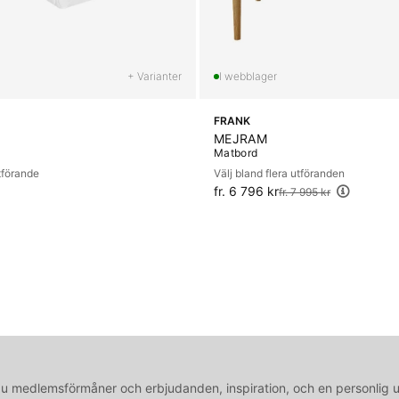
+ Varianter
FRANK
MEJRAM
Matbord
utförande
Välj bland flera utföranden
fr. 6 796 kr
Ordinarie pris:
fr. 7 995 kr
medlemsförmåner och erbjudanden, inspiration, och en personlig 