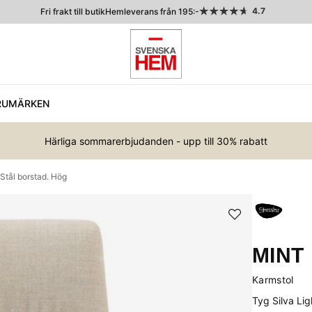
4.7
Fri frakt till butik
Hemleverans från 195:-
RUMÄRKEN
Härliga sommarerbjudanden - upp till 30% rabatt
Stål borstad. Hög
MINT
Karmstol
Tyg Silva Lig