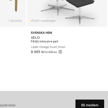
+ Varianter
SVENSKA HEM
VELO
Fåtölj inklusive pall
Läder Omega Svart, Krom
9 995 kr
Ordinarie pris:
12 995 kr
upplevelse
Bli medlem