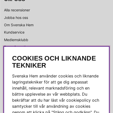
Alla recensioner
Jobba hos oss
Om Svenska Hem
Kundservice
Medlemsklubb
Press & media
COOKIES OCH LIKNANDE
SOCIALA MEDIER
TEKNIKER
Facebook
Svenska Hem använder cookies och liknande
Instagram
lagringstekniker för att ge dig anpassat
innehåll, relevant marknadsföring och en
Linkedin
bättre upplevelse av vår webbplats. Du
Pinterest
bekräftar att du har läst vår cookiepolicy och
samtycker till vår användning av cookies
genom att klicka på "Stäng och godkänn". Du