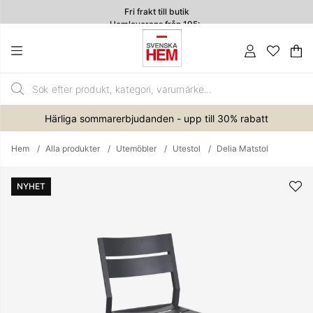
Fri frakt till butik
Hemleverans från 195:-
4.7
Va
An
.
Härliga sommarerbjudanden - upp till 30% rabatt
Hem
Alla produkter
Utemöbler
Utestol
Delia Matstol
Produktbilder
NYHET