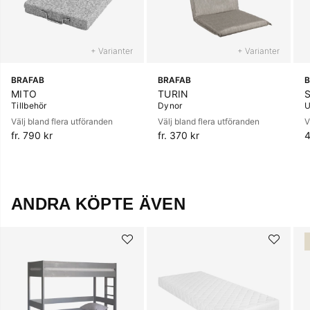
+ Varianter
+ Varianter
BRAFAB
BRAFAB
B
MITO
TURIN
Tillbehör
Dynor
U
Välj bland flera utföranden
Välj bland flera utföranden
V
fr. 790 kr
fr. 370 kr
4
ANDRA KÖPTE ÄVEN