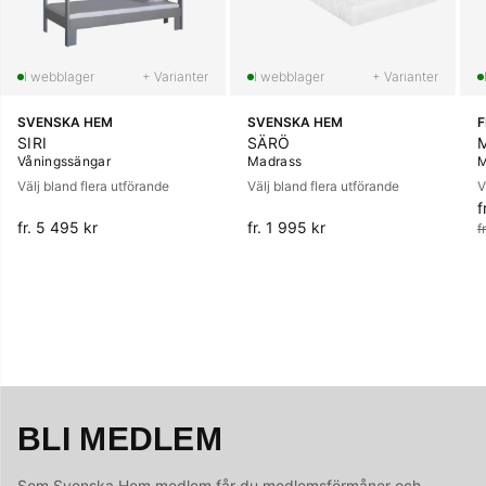
+ Varianter
+ Varianter
SVENSKA HEM
SVENSKA HEM
SIRI
SÄRÖ
Våningssängar
Madrass
M
Välj bland flera utförande
Välj bland flera utförande
V
f
O
fr. 5 495 kr
fr. 1 995 kr
f
BLI MEDLEM
Som Svenska Hem medlem får du medlemsförmåner och