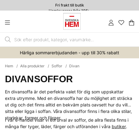
Fri frakt till butik
Hemleverans från 195:-
4.7
Va
An
.
Härliga sommarerbjudanden - upp till 30% rabatt
Hem
Alla produkter
Soffor
Divan
DIVANSOFFOR
En divansoffa är det perfekta valet för dig som uppskattar
extra utrymme. Med en divansoffa har du möjlighet att sträcka
ut dig och det finns alltid en bekväm plats oavsett hur du vill
sitta eller ligga i soffan. Våra divansoffor finns i flera olika stilar,
storlekar, former och färger.
I vår e-handel visar vi ett urval av soffor, de allra flesta finns i
många fler tyger, läder, färger och utföranden i våra
butiker
.