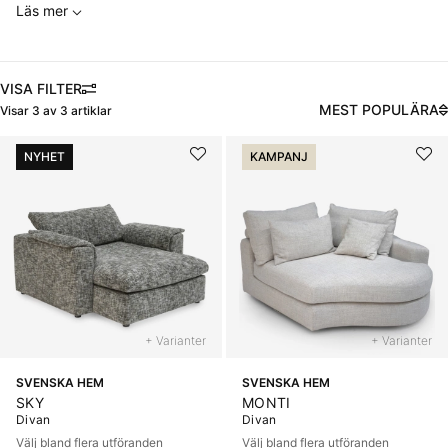
Läs mer
FILTRERA
MEST POPULÄRA
Visar
3
av
3
artiklar
Produkter
NYHET
KAMPANJ
+ Varianter
+ Varianter
SVENSKA HEM
SVENSKA HEM
SKY
MONTI
Divan
Divan
Välj bland flera utföranden
Välj bland flera utföranden