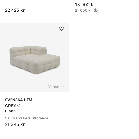
18 900 kr
Ordinarie pris:
22 425 kr
21 000 kr
+ Varianter
SVENSKA HEM
CREAM
Divan
Välj bland flera utförande
21 345 kr