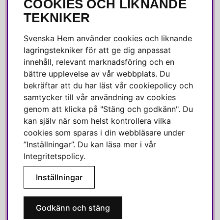
COOKIES OCH LIKNANDE
Alla recensioner
TEKNIKER
Jobba hos oss
Om Svenska Hem
Svenska Hem använder cookies och liknande
Kundservice
lagringstekniker för att ge dig anpassat
Medlemsklubb
innehåll, relevant marknadsföring och en
bättre upplevelse av vår webbplats. Du
Press & media
bekräftar att du har läst vår cookiepolicy och
samtycker till vår användning av cookies
SOCIALA MEDIER
genom att klicka på "Stäng och godkänn". Du
kan själv när som helst kontrollera vilka
Facebook
cookies som sparas i din webbläsare under
Instagram
”Inställningar”. Du kan läsa mer i vår
Integritetspolicy
.
Linkedin
Pinterest
Inställningar
SVENSKA HEM
Godkänn och stäng