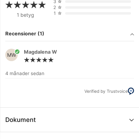
3
☆
2
☆
1
☆
1 betyg
Filtrera på
Recensioner (1)
Magdalena W
MW
4 månader sedan
Verified by Trustvoice
Dokument