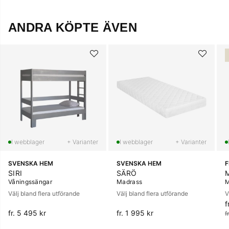
ANDRA KÖPTE ÄVEN
+ Varianter
+ Varianter
SVENSKA HEM
SVENSKA HEM
SIRI
SÄRÖ
Våningssängar
Madrass
M
Välj bland flera utförande
Välj bland flera utförande
V
f
O
fr. 5 495 kr
fr. 1 995 kr
f