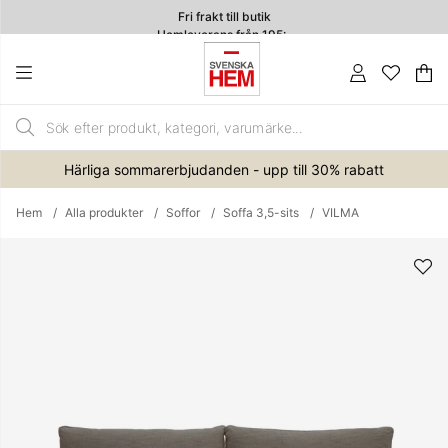
Fri frakt till butik
Hemleverans från 195:-
4.7
Va
An
.
Härliga sommarerbjudanden - upp till 30% rabatt
Hem
Alla produkter
Soffor
Soffa 3,5-sits
VILMA
Produktbilder