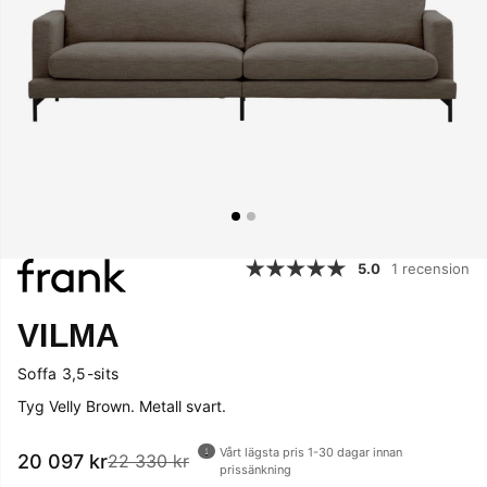
5.0
1 recension
VILMA
Soffa 3,5-sits
Tyg Velly Brown. Metall svart.
Vårt lägsta pris 1-30 dagar innan
20 097
kr
22 330 kr
prissänkning