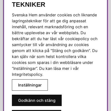
SOCIALA MEDIER
TEKNIKER
Facebook
Svenska Hem använder cookies och liknande
Instagram
lagringstekniker för att ge dig anpassat
innehåll, relevant marknadsföring och en
Linkedin
bättre upplevelse av vår webbplats. Du
Pinterest
bekräftar att du har läst vår cookiepolicy och
samtycker till vår användning av cookies
genom att klicka på "Stäng och godkänn". Du
SVENSKA HEM
kan själv när som helst kontrollera vilka
cookies som sparas i din webbläsare under
Varmt välkommen till Svenska Hem!
”Inställningar”. Du kan läsa mer i vår
Vi värdesätter våra kunder högt och finns här för att hjälpa dig
Integritetspolicy
.
om du har några frågor eller vill ha inspiration.
Inställningar
Telefon:
010-35 00 610
E-post:
e-handel@svenskahem.se
Godkänn och stäng
Våra butiker