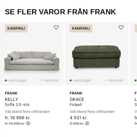
SE FLER VAROR FRÅN FRANK
KAMPANJ
KAMPANJ
+ Varianter
+ Varianter
FRANK
FRANK
KELLY
GRACE
Soffa 3,5-sits
Fotpall
S
Välj bland flera utföranden
Välj bland flera utföranden
V
fr. 16 996 kr
Ordinarie pris:
4 501 kr
Ordinarie pris:
f
O
fr. 19 995 kr
5 295 kr
f