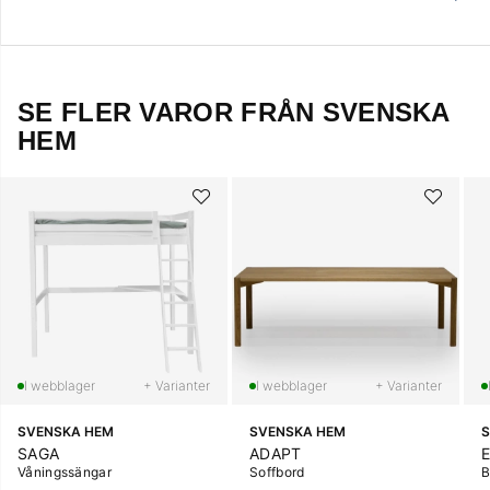
SE FLER VAROR FRÅN SVENSKA
HEM
+ Varianter
+ Varianter
SVENSKA HEM
SVENSKA HEM
S
SAGA
ADAPT
Våningssängar
Soffbord
B