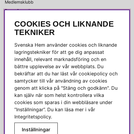
Medlemsklubb
Press & media
COOKIES OCH LIKNANDE
SOCIALA MEDIER
TEKNIKER
Facebook
Svenska Hem använder cookies och liknande
Instagram
lagringstekniker för att ge dig anpassat
innehåll, relevant marknadsföring och en
Linkedin
bättre upplevelse av vår webbplats. Du
Pinterest
bekräftar att du har läst vår cookiepolicy och
samtycker till vår användning av cookies
genom att klicka på "Stäng och godkänn". Du
SVENSKA HEM
kan själv när som helst kontrollera vilka
cookies som sparas i din webbläsare under
Varmt välkommen till Svenska Hem!
”Inställningar”. Du kan läsa mer i vår
Vi värdesätter våra kunder högt och finns här för att hjälpa dig
Integritetspolicy
.
om du har några frågor eller vill ha inspiration.
Inställningar
Telefon:
010-35 00 610