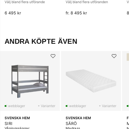
Välj bland flera utförande
Välj bland flera utföranden
V
6 495 kr
fr. 8 495 kr
8
ANDRA KÖPTE ÄVEN
+ Varianter
+ Varianter
SVENSKA HEM
SVENSKA HEM
SIRI
SÄRÖ
Våningssängar
Madrass
M