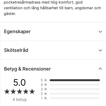
pocketresårmadrass med hög komfort, god
ventilation och lång hållbarhet till barn, ungdomar och
gäster.
Egenskaper
Skötselråd
Betyg & Recensioner
5.0
5
☆
4
☆
3
☆
2
☆
1
☆
4 betyg