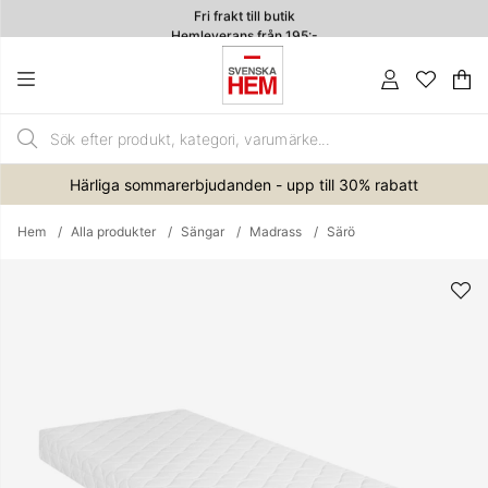
Fri frakt till butik
Hemleverans från 195:-
4.7
Va
An
.
Härliga sommarerbjudanden - upp till 30% rabatt
Hem
Alla produkter
Sängar
Madrass
Särö
Produktbilder