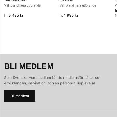
Välj bland flera utförande
Välj bland flera utförande
V
f
O
fr. 5 495 kr
fr. 1 995 kr
f
BLI MEDLEM
Som Svenska Hem medlem får du medlemsförmåner och
erbjudanden, inspiration, och en personlig upplevelse
Bli medlem