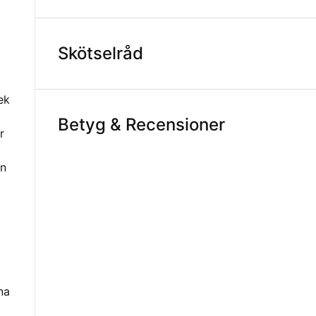
Skötselråd
ek
Betyg & Recensioner
r
en
na