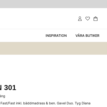
Var
Ant
.
INSPIRATION
VÅRA BUTIKER
 301
säng
ast/Fast inkl. bäddmadrass & ben. Gavel Duo. Tyg Diana