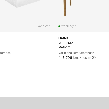
+ Varianter
FRANK
MEJRAM
Matbord
utförande
Välj bland flera utföranden
fr. 6 796 kr
Ordinarie pris:
fr. 7 995 kr