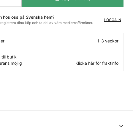
m hos oss på Svenska hem?
LOGGA IN
t registrera dina köp och ta del av våra medlemsförmåner.
ger
1-3 veckor
 till butik
rans möjlig
Klicka här för fraktinfo