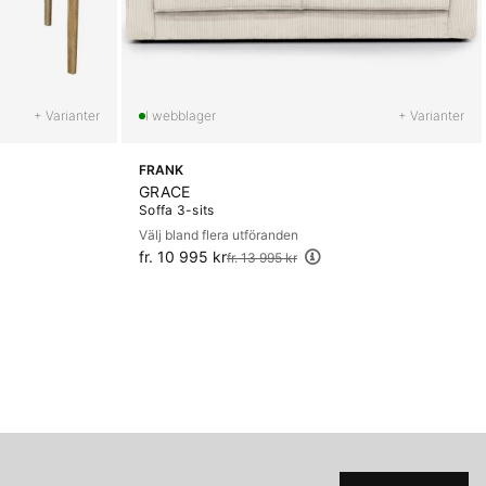
+ Varianter
+ Varianter
FRANK
GRACE
Soffa 3-sits
Välj bland flera utföranden
fr. 10 995 kr
Ordinarie pris:
fr. 13 995 kr