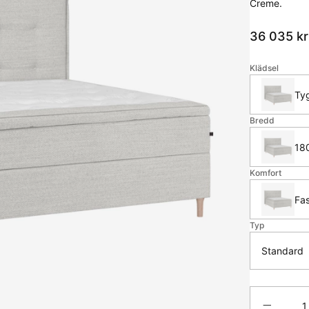
Creme.
36 035
kr
Klädsel
Ty
Bredd
18
Komfort
Fas
Typ
Antal