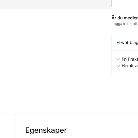
Är du medle
Logga in för at
I webbla
✓
Fri Frakt
✓
Hemleve
Egenskaper