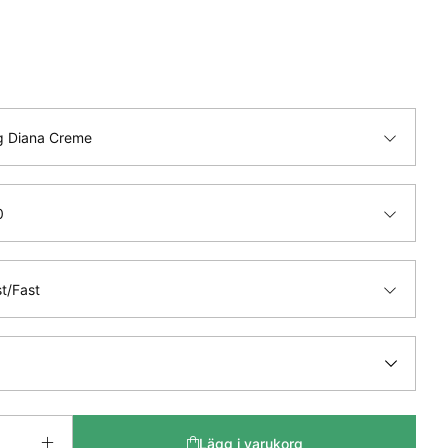
g Diana Creme
0
t/Fast
Lägg i varukorg