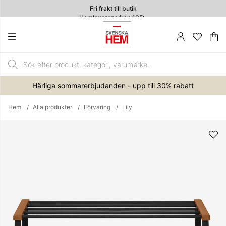
Fri frakt till butik
Hemleverans från 195:-
4.7
Va
An
.
Härliga sommarerbjudanden - upp till 30% rabatt
Hem
Alla produkter
Förvaring
Lily
Produktbilder