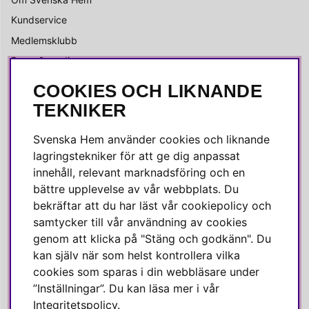
Kundservice
Medlemsklubb
Press & media
COOKIES OCH LIKNANDE
SOCIALA MEDIER
TEKNIKER
Facebook
Svenska Hem använder cookies och liknande
Instagram
lagringstekniker för att ge dig anpassat
innehåll, relevant marknadsföring och en
Linkedin
bättre upplevelse av vår webbplats. Du
Pinterest
bekräftar att du har läst vår cookiepolicy och
samtycker till vår användning av cookies
genom att klicka på "Stäng och godkänn". Du
SVENSKA HEM
kan själv när som helst kontrollera vilka
cookies som sparas i din webbläsare under
Varmt välkommen till Svenska Hem!
”Inställningar”. Du kan läsa mer i vår
Vi värdesätter våra kunder högt och finns här för att hjälpa dig
Integritetspolicy
.