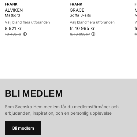
FRANK
FRANK
ALVIKEN
GRACE
Matbord
Soffa 3-sits
M
Välj bland flera utföranden
Välj bland flera utföranden
V
8 921 kr
Ordinarie pris:
fr. 10 995 kr
Ordinarie pris:
f
O
10 495 kr
fr. 13 995 kr
f
BLI MEDLEM
Som Svenska Hem medlem får du medlemsförmåner och
erbjudanden, inspiration, och en personlig upplevelse
Bli medlem