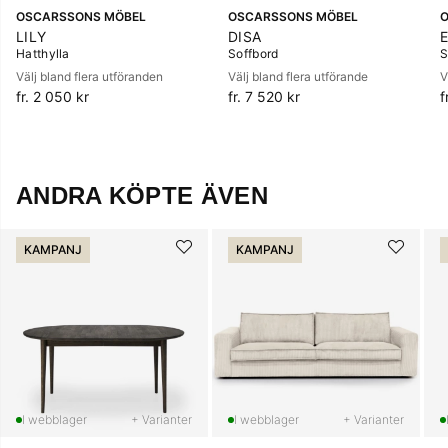
OSCARSSONS MÖBEL
OSCARSSONS MÖBEL
LILY
DISA
E
Hatthylla
Soffbord
S
Välj bland flera utföranden
Välj bland flera utförande
V
fr. 2 050 kr
fr. 7 520 kr
f
ANDRA KÖPTE ÄVEN
KAMPANJ
KAMPANJ
+ Varianter
+ Varianter