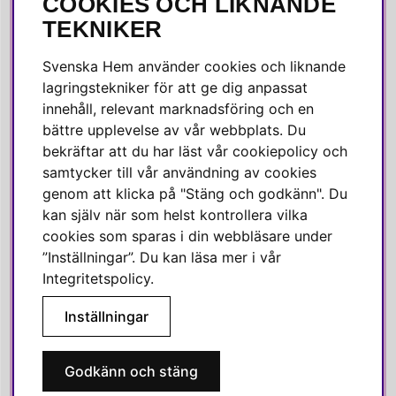
COOKIES OCH LIKNANDE
SOCIALA MEDIER
TEKNIKER
Facebook
Svenska Hem använder cookies och liknande
Instagram
lagringstekniker för att ge dig anpassat
innehåll, relevant marknadsföring och en
Linkedin
bättre upplevelse av vår webbplats. Du
Pinterest
bekräftar att du har läst vår cookiepolicy och
samtycker till vår användning av cookies
genom att klicka på "Stäng och godkänn". Du
SVENSKA HEM
kan själv när som helst kontrollera vilka
cookies som sparas i din webbläsare under
Varmt välkommen till Svenska Hem!
”Inställningar”. Du kan läsa mer i vår
Vi värdesätter våra kunder högt och finns här för att hjälpa dig
Integritetspolicy
.
om du har några frågor eller vill ha inspiration.
Inställningar
Telefon:
010-35 00 610
E-post:
e-handel@svenskahem.se
Godkänn och stäng
Våra butiker