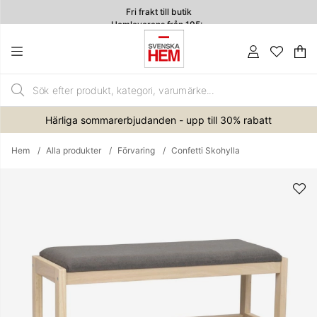
Fri frakt till butik
Hemleverans från 195:-
4.7
Va
An
.
Härliga sommarerbjudanden - upp till 30% rabatt
Hem
Alla produkter
Förvaring
Confetti Skohylla
Produktbilder