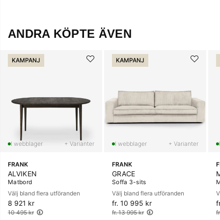
ANDRA KÖPTE ÄVEN
KAMPANJ
KAMPANJ
+ Varianter
+ Varianter
FRANK
FRANK
ALVIKEN
GRACE
Matbord
Soffa 3-sits
M
Välj bland flera utföranden
Välj bland flera utföranden
V
8 921 kr
Ordinarie pris:
fr. 10 995 kr
Ordinarie pris:
f
O
10 495 kr
fr. 13 995 kr
f