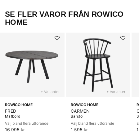
SE FLER VAROR FRÅN ROWICO
HOME
+ Varianter
+ Varianter
ROWICO HOME
ROWICO HOME
FRED
CARMEN
Matbord
Barstol
S
Välj bland flera utförande
Välj bland flera utförande
E
16 995 kr
1 595 kr
1