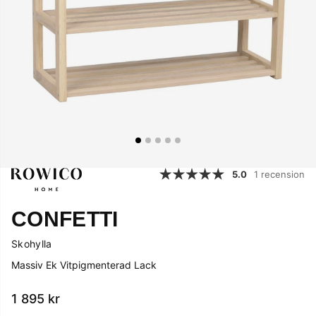
5.0
1 recension
CONFETTI
Skohylla
Massiv Ek Vitpigmenterad Lack
1 895
kr