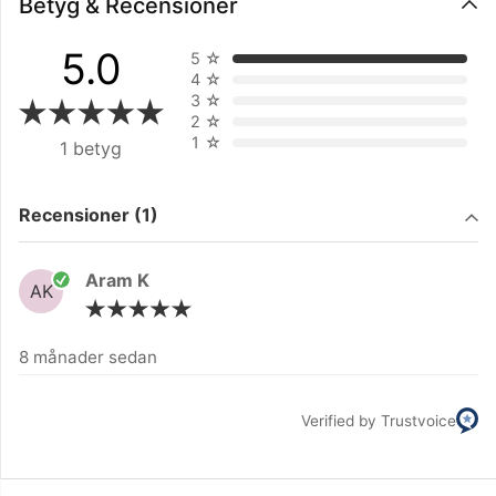
Betyg & Recensioner
5.0
5
☆
4
☆
3
☆
2
☆
1
☆
1 betyg
Filtrera på
Recensioner (1)
Aram K
AK
8 månader sedan
Verified by Trustvoice