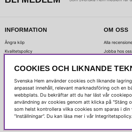
INFORMATION
OM OSS
Ångra köp
Alla recension
Kvalitetspolicy
Jobba hos oss
Integritetspolicy
Om Svenska 
COOKIES OCH LIKNANDE TEK
Köpvillkor
Kundservice
Leverans
Medlemsklubb
Svenska Hem använder cookies och liknande lagrings
Reklamation & retur
Press & media
anpassat innehåll, relevant marknadsföring och en bä
Skötselråd
webbplats. Du bekräftar att du har läst vår cookiepol
användning av cookies genom att klicka på "Stäng o
som helst kontrollera vilka cookies som sparas i di
”Inställningar”. Du kan läsa mer i vår
Integritetspolicy