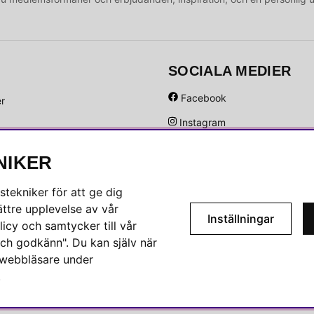
SOCIALA MEDIER
Facebook
er
Instagram
Hem
Linkedin
NIKER
Pinterest
tekniker för att ge dig
ttre upplevelse av vår
Inställningar
icy och samtycker till vår
ch godkänn". Du kan själv när
n webbläsare under
.