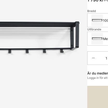
Bredd
10
Utförande
Met
Antal
Är du medle
Logga in för at