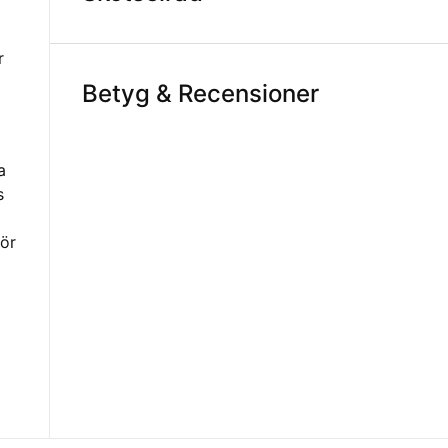
r
Betyg & Recensioner
a
s
gör