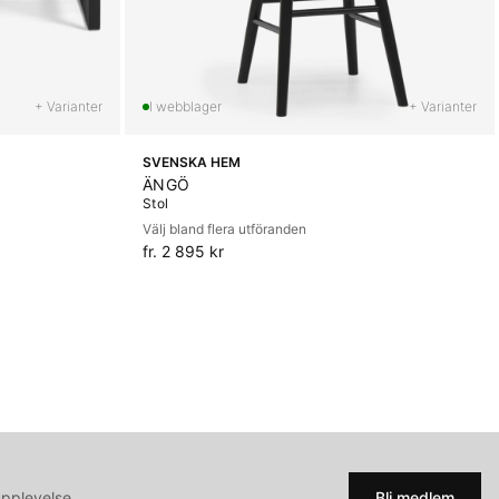
+ Varianter
+ Varianter
SVENSKA HEM
ÄNGÖ
Stol
Välj bland flera utföranden
fr. 2 895 kr
upplevelse
Bli medlem