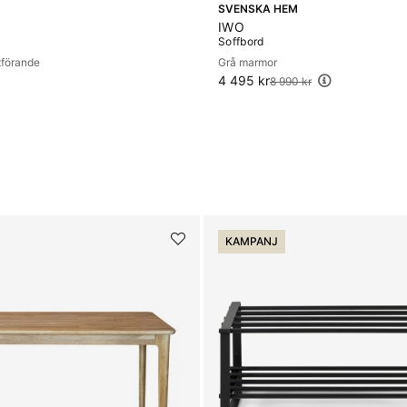
SVENSKA HEM
IWO
Soffbord
utförande
Grå marmor
4 495 kr
Ordinarie pris:
8 990 kr
KAMPANJ