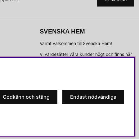
SVENSKA HEM
Varmt välkommen till Svenska Hem!
Vi värdesätter våra kunder högt och finns här
för att hjälpa dig om du har några frågor eller
vill ha inspiration.
Telefon:
010-35 00 610
E-post:
e-handel@svenskahem.se
Godkänn och stäng
Endast nödvändiga
Våra butiker