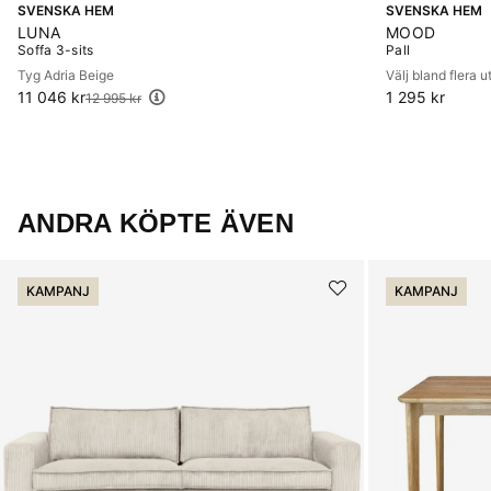
SVENSKA HEM
SVENSKA HEM
LUNA
MOOD
Soffa 3-sits
Pall
Tyg Adria Beige
Välj bland flera 
11 046 kr
Ordinarie pris:
1 295 kr
12 995 kr
ANDRA KÖPTE ÄVEN
KAMPANJ
KAMPANJ