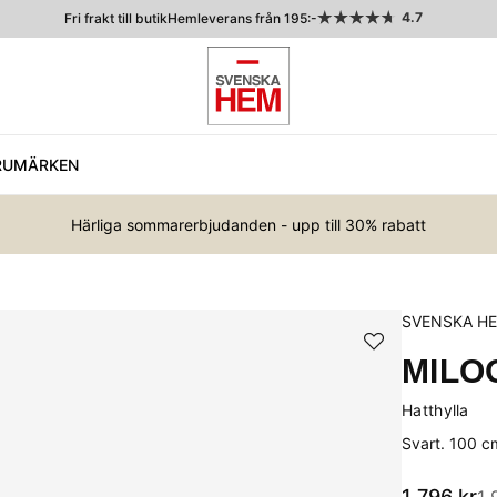
4.7
Fri frakt till butik
Hemleverans från 195:-
RUMÄRKEN
Härliga sommarerbjudanden - upp till 30% rabatt
SVENSKA H
MILO
Hatthylla
Svart. 100 c
1 796
kr
1 