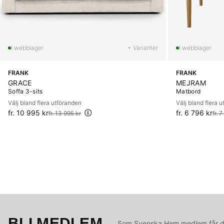
+ Varianter
FRANK
FRANK
GRACE
MEJRAM
Soffa 3-sits
Matbord
Välj bland flera utföranden
Välj bland flera 
fr. 10 995 kr
Ordinarie pris:
fr. 6 796 kr
Ordinarie pris:
fr. 13 995 kr
fr. 
BLI MEDLEM
Som Svenska Hem medlem får du 