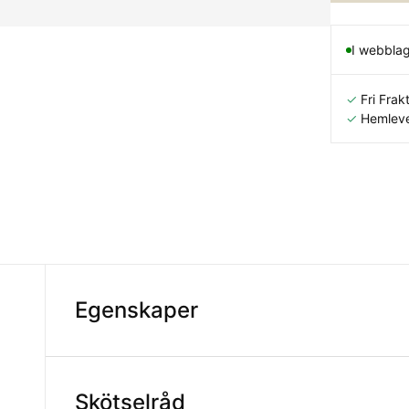
I webbla
✓
Fri Frakt
✓
Hemleve
Egenskaper
Skötselråd