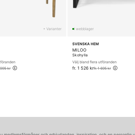
+ Varianter
SVENSKA HEM
MILOO
Skohylla
utföranden
Välj bland flera utföranden
fr. 1 526 kr
Ordinarie pris:
7 995 kr
fr. 1 695 kr
medlemsförmåner och erbjudanden, inspiration, och en personlig 