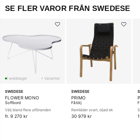
SE FLER VAROR FRÅN SWEDESE
+ Varianter
SWEDESE
SWEDESE
FLOWER MONO
PRIMO
Soffbord
Fåtölj
F
Välj bland flera utföranden
Remläder svart, oljad ek
S
fr. 9 270 kr
30 979 kr
1