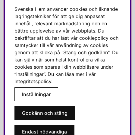
Facebook
Svenska Hem använder cookies och liknande
Instagram
lagringstekniker för att ge dig anpassat
innehåll, relevant marknadsföring och en
Linkedin
bättre upplevelse av vår webbplats. Du
Pinterest
bekräftar att du har läst vår cookiepolicy och
samtycker till vår användning av cookies
genom att klicka på "Stäng och godkänn". Du
SVENSKA HEM
kan själv när som helst kontrollera vilka
cookies som sparas i din webbläsare under
Varmt välkommen till Svenska Hem!
”Inställningar”. Du kan läsa mer i vår
Vi värdesätter våra kunder högt och finns här för att hjälpa dig
Integritetspolicy
.
om du har några frågor eller vill ha inspiration.
Inställningar
Telefon:
010-35 00 610
E-post:
e-handel@svenskahem.se
Godkänn och stäng
Våra butiker
Endast nödvändiga