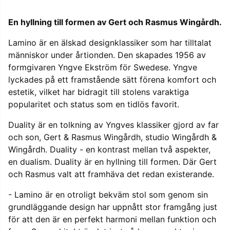
En hyllning till formen av Gert och Rasmus Wingårdh.
Lamino är en älskad designklassiker som har tilltalat
människor under årtionden. Den skapades 1956 av
formgivaren Yngve Ekström för Swedese. Yngve
lyckades på ett framstående sätt förena komfort och
estetik, vilket har bidragit till stolens varaktiga
popularitet och status som en tidlös favorit.
Duality är en tolkning av Yngves klassiker gjord av far
och son, Gert & Rasmus Wingårdh, studio Wingårdh &
Wingårdh. Duality - en kontrast mellan två aspekter,
en dualism. Duality är en hyllning till formen. Där Gert
och Rasmus valt att framhäva det redan existerande.
- Lamino är en otroligt bekväm stol som genom sin
grundläggande design har uppnått stor framgång just
för att den är en perfekt harmoni mellan funktion och