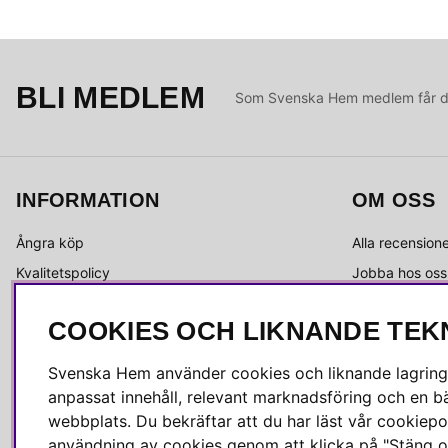
BLI MEDLEM
Som Svenska Hem medlem får du 
INFORMATION
OM OSS
Ångra köp
Alla recension
Kvalitetspolicy
Jobba hos oss
Integritetspolicy
Om Svenska 
COOKIES OCH LIKNANDE TEK
Köpvillkor
Kundservice
Leverans
Medlemsklubb
Svenska Hem använder cookies och liknande lagrings
Reklamation & retur
Press & media
anpassat innehåll, relevant marknadsföring och en bä
Skötselråd
webbplats. Du bekräftar att du har läst vår cookiepol
användning av cookies genom att klicka på "Stäng o