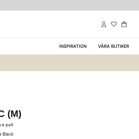
Var
Ant
.
INSPIRATION
VÅRA BUTIKER
C (M)
ve pall
a Black