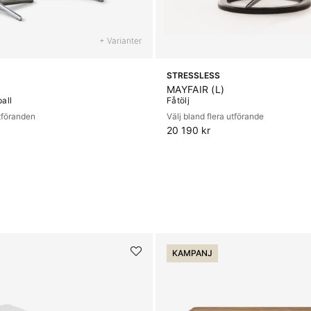
+ Varianter
STRESSLESS
MAYFAIR (L)
pall
Fåtölj
utföranden
Välj bland flera utförande
20 190 kr
KAMPANJ