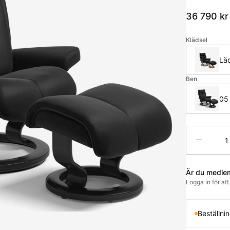
36 790
kr
Klädsel
Lä
Ben
05
Antal
Är du medle
Logga in för at
Beställni