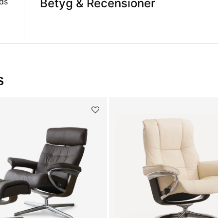
Betyg & Recensioner
nds
S