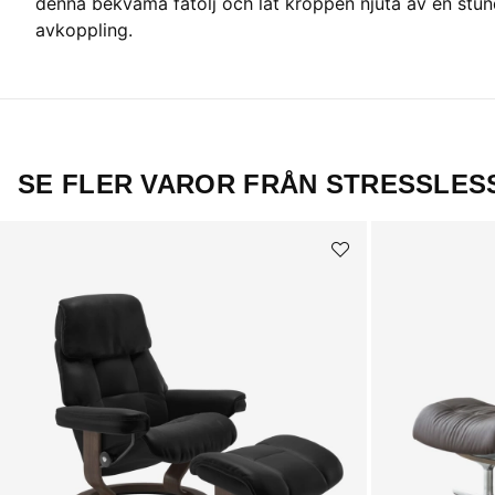
denna bekväma fåtölj och låt kroppen njuta av en stu
avkoppling.
SE FLER VAROR FRÅN STRESSLES