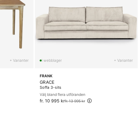
+ Varianter
+ Varianter
FRANK
GRACE
Soffa 3-sits
Välj bland flera utföranden
fr. 10 995 kr
Ordinarie pris:
fr. 13 995 kr