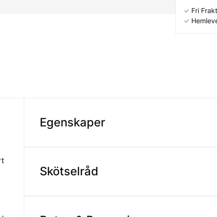
✓
Fri Frakt
✓
Hemleve
Egenskaper
rt
Skötselråd