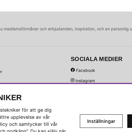
medlemsförmåner och erbjudanden, inspiration, och en personlig 
SOCIALA MEDIER
Facebook
er
Instagram
Hem
Linkedin
NIKER
Pinterest
tekniker för att ge dig
ttre upplevelse av vår
Inställningar
icy och samtycker till vår
ch godkänn". Du kan själv när