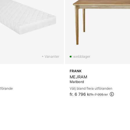
+ Varianter
FRANK
MEJRAM
Matbord
utförande
Välj bland flera utföranden
fr. 6 796 kr
Ordinarie pris:
fr. 7 995 kr