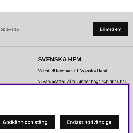
upplevelse
Bli medlem
SVENSKA HEM
Varmt välkommen till Svenska Hem!
Vi värdesätter våra kunder högt och finns här
för att hjälpa dig om du har några frågor eller
vill ha inspiration.
Telefon:
010-35 00 610
E-post:
e-handel@svenskahem.se
Godkänn och stäng
Endast nödvändiga
Våra butiker