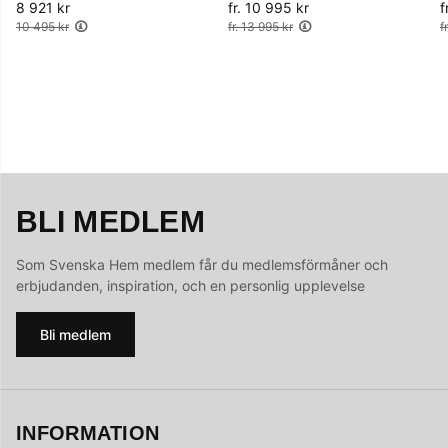
8 921 kr
Ordinarie pris:
fr. 10 995 kr
Ordinarie pris:
f
O
10 495 kr
fr. 13 995 kr
f
BLI MEDLEM
Som Svenska Hem medlem får du medlemsförmåner och
erbjudanden, inspiration, och en personlig upplevelse
Bli medlem
INFORMATION