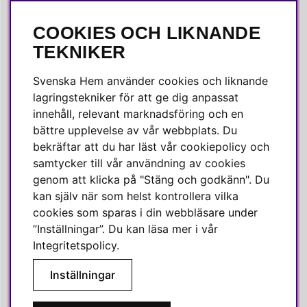
Press & media
COOKIES OCH LIKNANDE
SOCIALA MEDIER
TEKNIKER
Facebook
Svenska Hem använder cookies och liknande
Instagram
lagringstekniker för att ge dig anpassat
innehåll, relevant marknadsföring och en
Linkedin
bättre upplevelse av vår webbplats. Du
Pinterest
bekräftar att du har läst vår cookiepolicy och
samtycker till vår användning av cookies
genom att klicka på "Stäng och godkänn". Du
SVENSKA HEM
kan själv när som helst kontrollera vilka
cookies som sparas i din webbläsare under
Varmt välkommen till Svenska Hem!
”Inställningar”. Du kan läsa mer i vår
Vi värdesätter våra kunder högt och finns här för att hjälpa dig
Integritetspolicy
.
om du har några frågor eller vill ha inspiration.
Inställningar
Telefon:
010-35 00 610
E-post:
e-handel@svenskahem.se