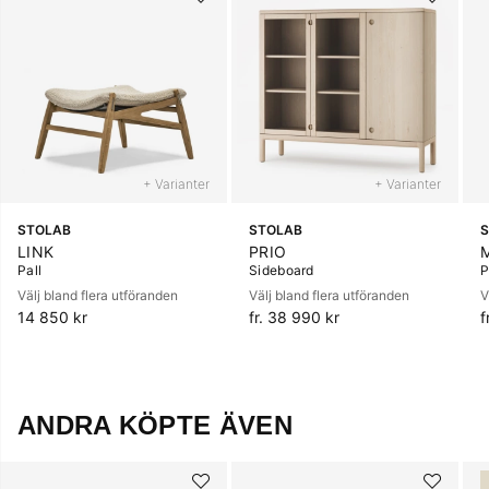
+ Varianter
+ Varianter
STOLAB
STOLAB
LINK
PRIO
Pall
Sideboard
P
Välj bland flera utföranden
Välj bland flera utföranden
V
14 850 kr
fr. 38 990 kr
f
ANDRA KÖPTE ÄVEN