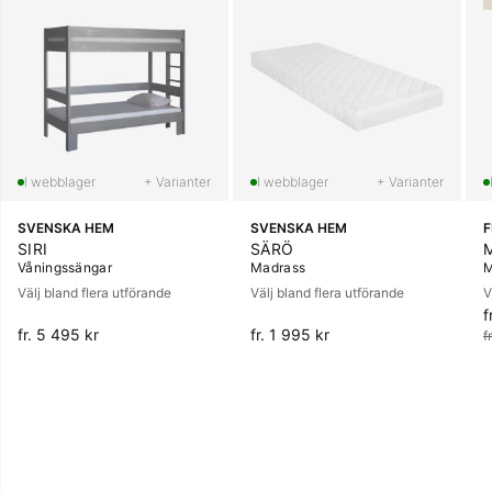
+ Varianter
+ Varianter
SVENSKA HEM
SVENSKA HEM
SIRI
SÄRÖ
Våningssängar
Madrass
M
Välj bland flera utförande
Välj bland flera utförande
V
f
O
fr. 5 495 kr
fr. 1 995 kr
f