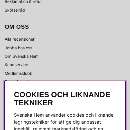
Reklamation & retur
Skötselråd
OM OSS
Alla recensioner
Jobba hos oss
Om Svenska Hem
Kundservice
Medlemsklubb
Press & media
COOKIES OCH LIKNANDE
SOCIALA MEDIER
TEKNIKER
Facebook
Svenska Hem använder cookies och liknande
Instagram
lagringstekniker för att ge dig anpassat
innehåll, relevant marknadsföring och en
Linkedin