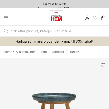
Fri frakt till butik
Hemleverans från 195:-
4.7
Va
An
.
Härliga sommarerbjudanden - upp till 30% rabatt
Hem
Alla produkter
Bord
Soffbord
Tureen
Produktbilder