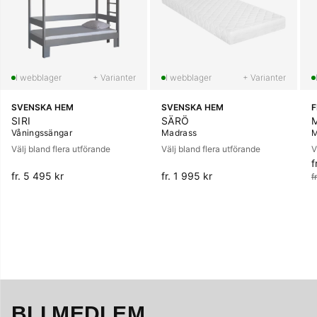
+ Varianter
+ Varianter
SVENSKA HEM
SVENSKA HEM
SIRI
SÄRÖ
Våningssängar
Madrass
M
Välj bland flera utförande
Välj bland flera utförande
V
f
O
fr. 5 495 kr
fr. 1 995 kr
f
BLI MEDLEM