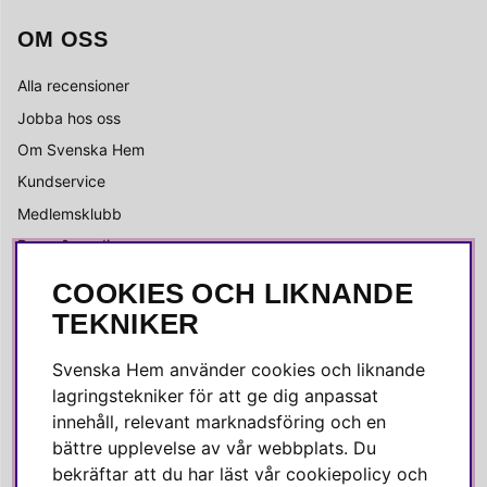
OM OSS
Alla recensioner
Jobba hos oss
Om Svenska Hem
Kundservice
Medlemsklubb
Press & media
COOKIES OCH LIKNANDE
SOCIALA MEDIER
TEKNIKER
Facebook
Svenska Hem använder cookies och liknande
Instagram
lagringstekniker för att ge dig anpassat
innehåll, relevant marknadsföring och en
Linkedin
bättre upplevelse av vår webbplats. Du
Pinterest
bekräftar att du har läst vår cookiepolicy och