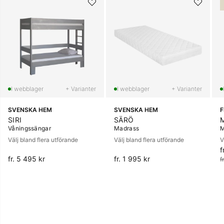
+ Varianter
+ Varianter
SVENSKA HEM
SVENSKA HEM
SIRI
SÄRÖ
Våningssängar
Madrass
M
Välj bland flera utförande
Välj bland flera utförande
V
f
O
fr. 5 495 kr
fr. 1 995 kr
f