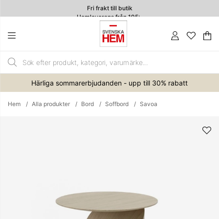
Fri frakt till butik
Hemleverans från 195:-
4.7
Va
An
.
Härliga sommarerbjudanden - upp till 30% rabatt
Hem
Alla produkter
Bord
Soffbord
Savoa
Produktbilder