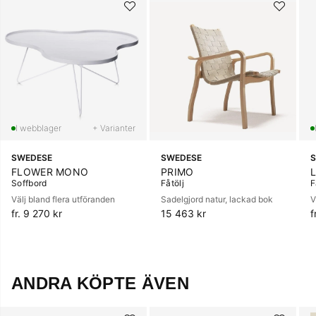
+ Varianter
SWEDESE
SWEDESE
FLOWER MONO
PRIMO
Soffbord
Fåtölj
F
Välj bland flera utföranden
Sadelgjord natur, lackad bok
V
fr. 9 270 kr
15 463 kr
f
ANDRA KÖPTE ÄVEN