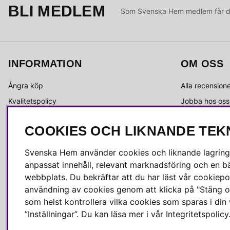
BLI MEDLEM
Som Svenska Hem medlem får du 
INFORMATION
OM OSS
Ångra köp
Alla recension
Kvalitetspolicy
Jobba hos oss
Integritetspolicy
Om Svenska 
COOKIES OCH LIKNANDE TEK
Köpvillkor
Kundservice
Leverans
Medlemsklubb
Svenska Hem använder cookies och liknande lagrings
Reklamation & retur
Press & media
anpassat innehåll, relevant marknadsföring och en bä
Skötselråd
webbplats. Du bekräftar att du har läst vår cookiepol
användning av cookies genom att klicka på "Stäng o
som helst kontrollera vilka cookies som sparas i di
”Inställningar”. Du kan läsa mer i vår
Integritetspolicy