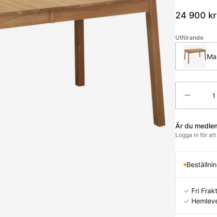
24 900
kr
Utförande
Mas
Antal
Är du medle
Logga in för at
Beställni
✓
Fri Frakt
✓
Hemleve