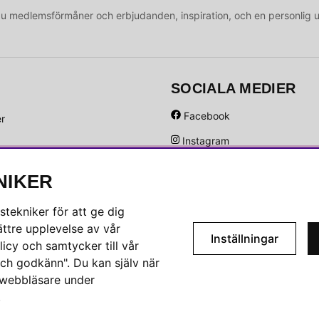
medlemsförmåner och erbjudanden, inspiration, och en personlig 
SOCIALA MEDIER
Facebook
er
Instagram
Hem
Linkedin
NIKER
Pinterest
tekniker för att ge dig
ttre upplevelse av vår
Inställningar
icy och samtycker till vår
ch godkänn". Du kan själv när
n webbläsare under
.