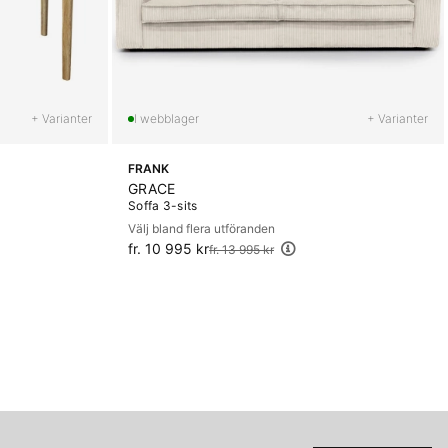
+ Varianter
+ Varianter
FRANK
GRACE
Soffa 3-sits
Välj bland flera utföranden
fr. 10 995 kr
Ordinarie pris:
fr. 13 995 kr