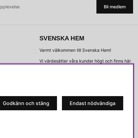
upplevelse
Bli medlem
SVENSKA HEM
Varmt välkommen till Svenska Hem!
Vi värdesätter våra kunder högt och finns här
för att hjälpa dig om du har några frågor eller
vill ha inspiration.
Telefon:
010-35 00 610
E-post:
e-handel@svenskahem.se
Godkänn och stäng
Endast nödvändiga
Våra butiker