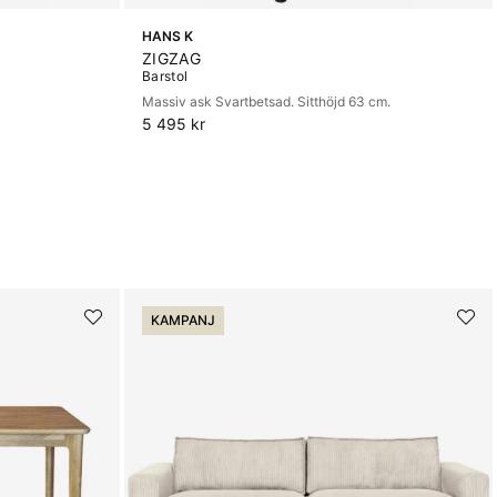
HANS K
ZIGZAG
Barstol
Massiv ask Svartbetsad. Sitthöjd 63 cm.
5 495 kr
KAMPANJ