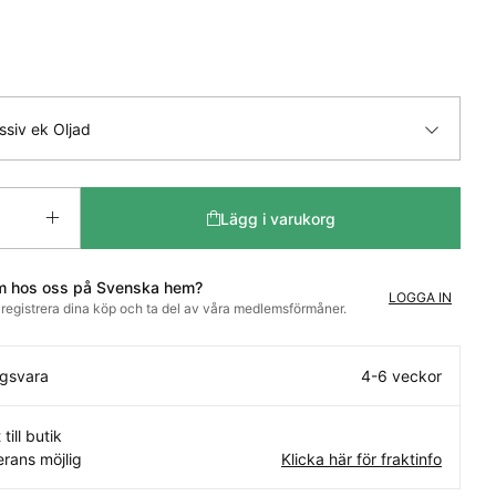
siv ek Oljad
Lägg i varukorg
m hos oss på Svenska hem?
LOGGA IN
t registrera dina köp och ta del av våra medlemsförmåner.
ngsvara
4-6 veckor
 till butik
rans möjlig
Klicka här för fraktinfo