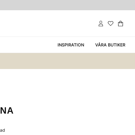
Var
Ant
.
INSPIRATION
VÅRA BUTIKER
ONA
jad