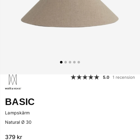
5.0
1 recension
BASIC
Lampskärm
Natural Ø 30
379
kr