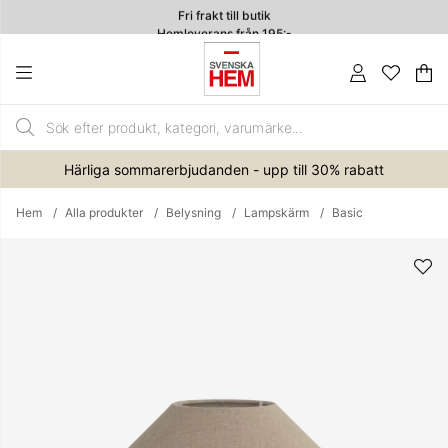
Fri frakt till butik
Hemleverans från 195:-
4.7
Va
An
.
Härliga sommarerbjudanden - upp till 30% rabatt
Hem
Alla produkter
Belysning
Lampskärm
Basic
Produktbilder