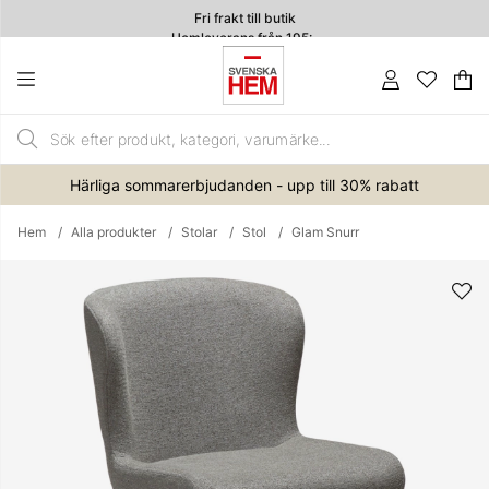
Fri frakt till butik
Hemleverans från 195:-
4.7
Va
An
.
Härliga sommarerbjudanden - upp till 30% rabatt
Hem
Alla produkter
Stolar
Stol
Glam Snurr
Produktbilder