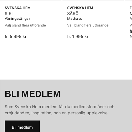
SVENSKA HEM
SVENSKA HEM
SIRI
SÄRÖ
Våningssängar
Madrass
M
Välj bland flera utförande
Välj bland flera utförande
V
f
O
fr. 5 495 kr
fr. 1 995 kr
f
BLI MEDLEM
Som Svenska Hem medlem får du medlemsförmåner och
erbjudanden, inspiration, och en personlig upplevelse
Bli medlem