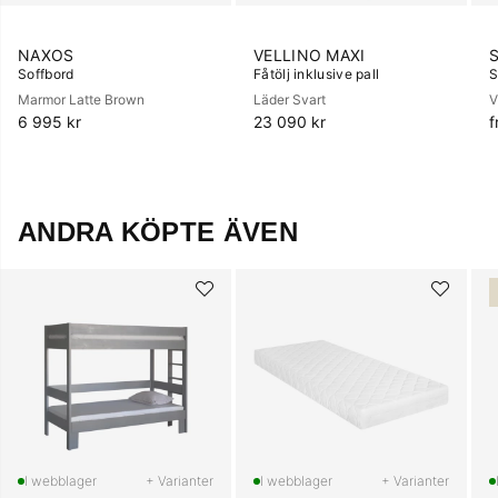
NAXOS
VELLINO MAXI
Soffbord
Fåtölj inklusive pall
S
Marmor Latte Brown
Läder Svart
V
6 995 kr
23 090 kr
f
ANDRA KÖPTE ÄVEN
+ Varianter
+ Varianter