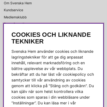
Om Svenska Hem
Kundservice
Medlemsklubb
Press & media
COOKIES OCH LIKNANDE
SOCIALA MEDIER
TEKNIKER
Facebook
Svenska Hem använder cookies och liknande
Instagram
lagringstekniker för att ge dig anpassat
innehåll, relevant marknadsföring och en
Linkedin
bättre upplevelse av vår webbplats. Du
Pinterest
bekräftar att du har läst vår cookiepolicy och
samtycker till vår användning av cookies
genom att klicka på "Stäng och godkänn". Du
SVENSKA HEM
kan själv när som helst kontrollera vilka
cookies som sparas i din webbläsare under
Varmt välkommen till Svenska Hem!
”Inställningar”. Du kan läsa mer i vår
Vi värdesätter våra kunder högt och finns här för att hjälpa dig