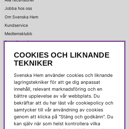
Jobba hos oss
Om Svenska Hem
Kundservice
Medlemsklubb
Press & media
COOKIES OCH LIKNANDE
SOCIALA MEDIER
TEKNIKER
Facebook
Svenska Hem använder cookies och liknande
Instagram
lagringstekniker för att ge dig anpassat
innehåll, relevant marknadsföring och en
Linkedin
bättre upplevelse av vår webbplats. Du
Pinterest
bekräftar att du har läst vår cookiepolicy och
samtycker till vår användning av cookies
genom att klicka på "Stäng och godkänn". Du
SVENSKA HEM
kan själv när som helst kontrollera vilka