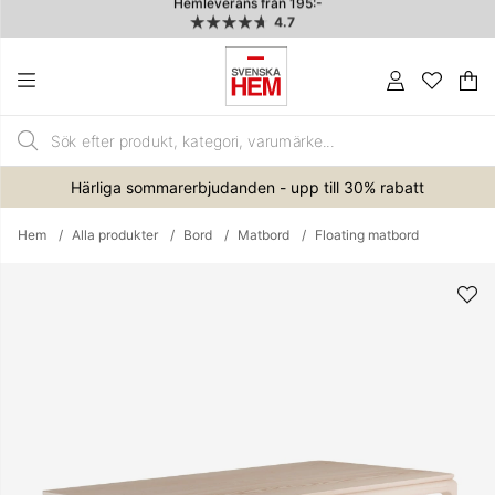
Hemleverans från 195:-
4.7
Va
An
.
Härliga sommarerbjudanden - upp till 30% rabatt
Hem
Alla produkter
Bord
Matbord
Floating matbord
Produktbilder