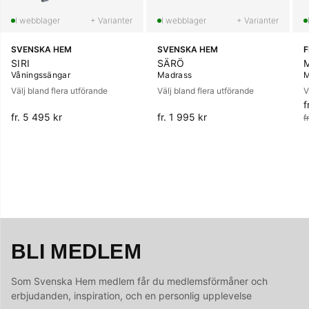
+ Varianter
+ Varianter
SVENSKA HEM
SVENSKA HEM
SIRI
SÄRÖ
Våningssängar
Madrass
M
Välj bland flera utförande
Välj bland flera utförande
V
f
O
fr. 5 495 kr
fr. 1 995 kr
f
BLI MEDLEM
Som Svenska Hem medlem får du medlemsförmåner och
erbjudanden, inspiration, och en personlig upplevelse