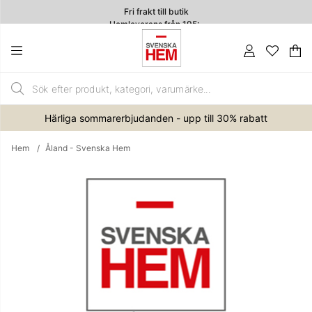
Fri frakt till butik
Hemleverans från 195:-
4.7
Va
An
.
Härliga sommarerbjudanden - upp till 30% rabatt
Hem
Åland - Svenska Hem