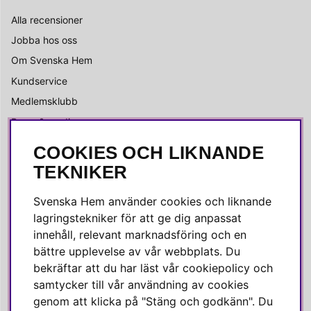
Alla recensioner
Jobba hos oss
Om Svenska Hem
Kundservice
Medlemsklubb
Press & media
COOKIES OCH LIKNANDE
SOCIALA MEDIER
TEKNIKER
Facebook
Svenska Hem använder cookies och liknande
Instagram
lagringstekniker för att ge dig anpassat
innehåll, relevant marknadsföring och en
Linkedin
bättre upplevelse av vår webbplats. Du
Pinterest
bekräftar att du har läst vår cookiepolicy och
samtycker till vår användning av cookies
genom att klicka på "Stäng och godkänn". Du
SVENSKA HEM