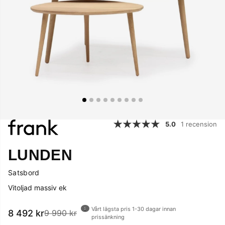
5.0
1 recension
LUNDEN
Satsbord
Vitoljad massiv ek
Vårt lägsta pris 1-30 dagar innan
8 492
kr
9 990 kr
prissänkning