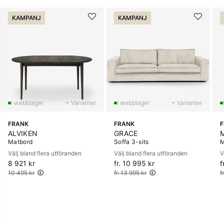
KAMPANJ
KAMPANJ
+ Varianter
+ Varianter
FRANK
FRANK
ALVIKEN
GRACE
Matbord
Soffa 3-sits
M
Välj bland flera utföranden
Välj bland flera utföranden
V
8 921 kr
Ordinarie pris:
fr. 10 995 kr
Ordinarie pris:
f
O
10 495 kr
fr. 13 995 kr
f