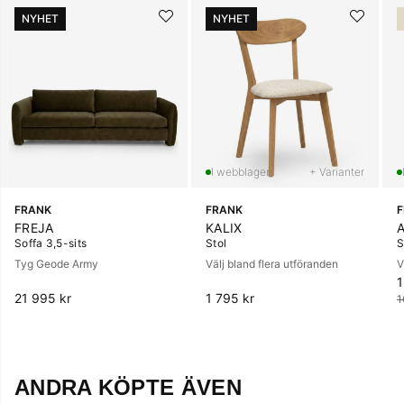
NYHET
NYHET
+ Varianter
FRANK
FRANK
FREJA
KALIX
Soffa 3,5-sits
Stol
S
Tyg Geode Army
Välj bland flera utföranden
V
1
O
21 995 kr
1 795 kr
1
ANDRA KÖPTE ÄVEN