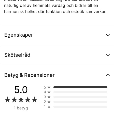
naturlig del av hemmets vardag och bidrar till en
harmonisk helhet där funktion och estetik samverkar.
Egenskaper
Skötselråd
Betyg & Recensioner
5.0
5
☆
4
☆
3
☆
2
☆
1
☆
1 betyg