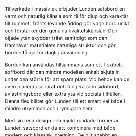
Tillverkade i massiv ek erbjuder Lunden satsbord en
varm och naturlig känsla som tillför djup och karaktär
till rummet. Träets levande ådring gör varje bord unikt
och förstärker den genuina kvalitetskänslan. Den
oljade ytan skyddar träet samtidigt som den
framhäver materialets naturliga struktur och gör
borden tåliga för daglig användning.
Borden kan användas tillsammans som ett flexibelt
soffbord där den mindre modellen enkelt skjuts in
under den större för att spara plats. Vid behov kan de
även placeras separat och fungera som sidobord,
avlastningsbord eller extra yta vid sociala tillfällen.
Denna flexibilitet gör Lunden till ett smart val både i
mindre utrymmen och i rymligare hem.
Med sin rena design och mjukt rundade former är
Lunden satsbord enkla att kombinera med både
modern och klassisk inredning. De blir snabbt en