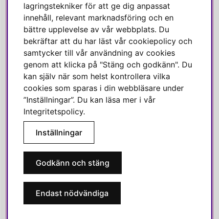
Instagram
lagringstekniker för att ge dig anpassat
innehåll, relevant marknadsföring och en
Linkedin
bättre upplevelse av vår webbplats. Du
Pinterest
bekräftar att du har läst vår cookiepolicy och
samtycker till vår användning av cookies
genom att klicka på "Stäng och godkänn". Du
SVENSKA HEM
kan själv när som helst kontrollera vilka
cookies som sparas i din webbläsare under
Varmt välkommen till Svenska Hem!
”Inställningar”. Du kan läsa mer i vår
Vi värdesätter våra kunder högt och finns här för att hjälpa dig
Integritetspolicy
.
om du har några frågor eller vill ha inspiration.
Inställningar
Telefon:
010-35 00 610
E-post:
e-handel@svenskahem.se
Godkänn och stäng
Våra butiker
Endast nödvändiga