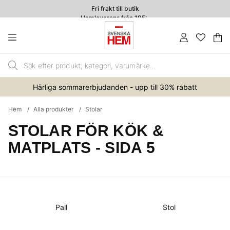
Fri frakt till butik
Hemleverans från 195:-
4.7
Va
An
.
Härliga sommarerbjudanden - upp till 30% rabatt
Hem
Alla produkter
Stolar
STOLAR FÖR KÖK &
MATPLATS
- SIDA 5
Produkter
Pall
Stol