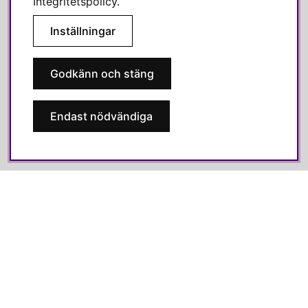
Integritetspolicy
.
OM OSS
Inställningar
Alla recensioner
Jobba hos oss
Godkänn och stäng
Om Svenska Hem
Kundservice
Endast nödvändiga
Medlemsklubb
Press & media
SOCIALA MEDIER
Facebook
Instagram
Linkedin
Pinterest