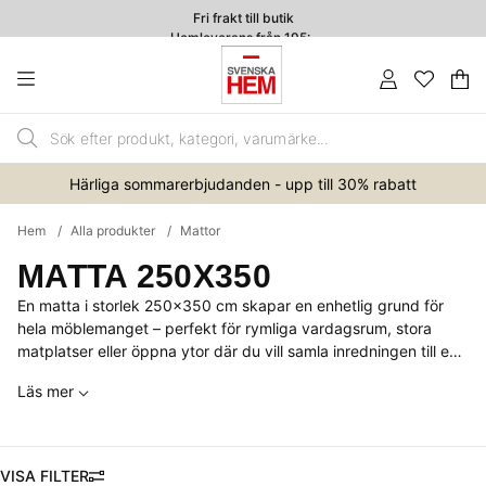
Fri frakt till butik
Hemleverans från 195:-
4.7
Va
An
.
Härliga sommarerbjudanden - upp till 30% rabatt
Hem
Alla produkter
Mattor
MATTA 250X350
En matta i storlek 250x350 cm skapar en enhetlig grund för
hela möblemanget – perfekt för rymliga vardagsrum, stora
matplatser eller öppna ytor där du vill samla inredningen till en
harmonisk helhet. Den generösa storleken ger både komfort
Läs mer
och visuell balans, samtidigt som den hjälper till att definiera
rummet. Hos oss hittar du ett urval av extra stora mattor i tidlös
design.
FILTRERA