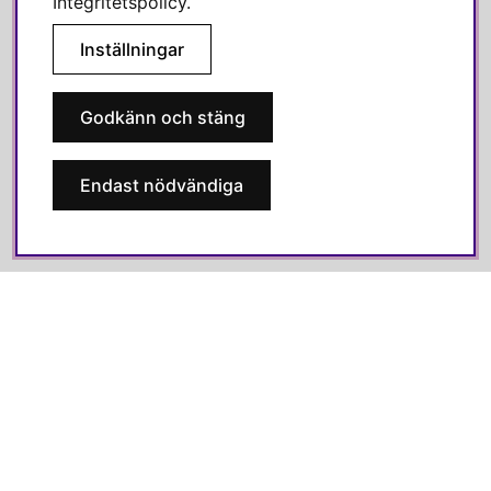
Integritetspolicy
.
OM OSS
Inställningar
Alla recensioner
Jobba hos oss
Godkänn och stäng
Om Svenska Hem
Kundservice
Endast nödvändiga
Medlemsklubb
Press & media
SOCIALA MEDIER
Facebook
Instagram
Linkedin
Pinterest