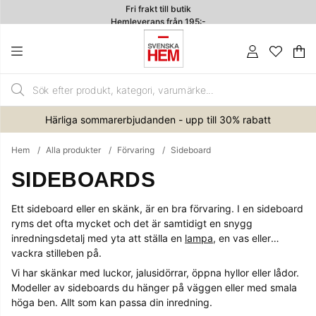
Hemleverans från 195:-
4.7
Va
An
.
Härliga sommarerbjudanden - upp till 30% rabatt
Hem
Alla produkter
Förvaring
Sideboard
SIDEBOARDS
Ett sideboard eller en skänk, är en bra förvaring. I en sideboard
ryms det ofta mycket och det är samtidigt en snygg
inredningsdetalj med yta att ställa en
lampa
, en vas eller
vackra stilleben på.
Vi har skänkar med luckor, jalusidörrar, öppna hyllor eller lådor.
Modeller av sideboards du hänger på väggen eller med smala
höga ben. Allt som kan passa din inredning.