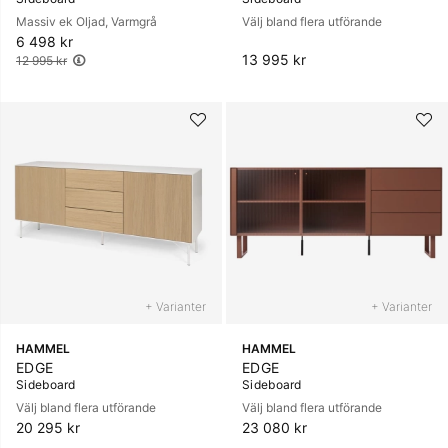
Massiv ek Oljad, Varmgrå
Välj bland flera utförande
6 498 kr
Ordinarie pris:
13 995 kr
12 995 kr
+ Varianter
+ Varianter
HAMMEL
HAMMEL
EDGE
EDGE
Sideboard
Sideboard
Välj bland flera utförande
Välj bland flera utförande
20 295 kr
23 080 kr