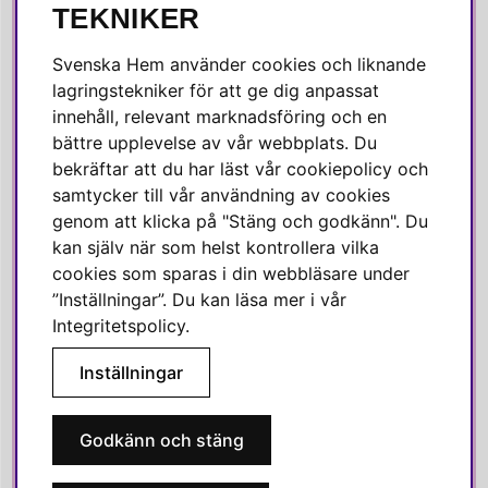
SOCIALA MEDIER
TEKNIKER
Facebook
Svenska Hem använder cookies och liknande
Instagram
lagringstekniker för att ge dig anpassat
innehåll, relevant marknadsföring och en
Linkedin
bättre upplevelse av vår webbplats. Du
Pinterest
bekräftar att du har läst vår cookiepolicy och
samtycker till vår användning av cookies
genom att klicka på "Stäng och godkänn". Du
SVENSKA HEM
kan själv när som helst kontrollera vilka
cookies som sparas i din webbläsare under
Varmt välkommen till Svenska Hem!
”Inställningar”. Du kan läsa mer i vår
Vi värdesätter våra kunder högt och finns här för att hjälpa dig
Integritetspolicy
.
om du har några frågor eller vill ha inspiration.
Inställningar
Telefon:
010-35 00 610
E-post:
e-handel@svenskahem.se
Godkänn och stäng
Våra butiker