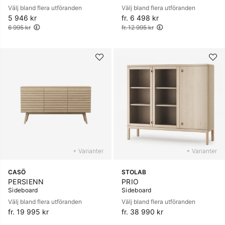
Välj bland flera utföranden
Välj bland flera utföranden
5 946 kr
Ordinarie pris:
fr. 6 498 kr
Ordinarie pris:
6 995 kr
fr. 12 995 kr
+ Varianter
+ Varianter
CASÖ
STOLAB
PERSIENN
PRIO
Sideboard
Sideboard
Välj bland flera utföranden
Välj bland flera utföranden
fr. 19 995 kr
fr. 38 990 kr