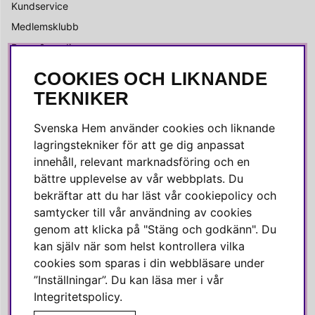
Kundservice
Medlemsklubb
Press & media
COOKIES OCH LIKNANDE
SOCIALA MEDIER
TEKNIKER
Facebook
Svenska Hem använder cookies och liknande
Instagram
lagringstekniker för att ge dig anpassat
innehåll, relevant marknadsföring och en
Linkedin
bättre upplevelse av vår webbplats. Du
Pinterest
bekräftar att du har läst vår cookiepolicy och
samtycker till vår användning av cookies
genom att klicka på "Stäng och godkänn". Du
SVENSKA HEM
kan själv när som helst kontrollera vilka
cookies som sparas i din webbläsare under
Varmt välkommen till Svenska Hem!
”Inställningar”. Du kan läsa mer i vår
Vi värdesätter våra kunder högt och finns här för att hjälpa dig
Integritetspolicy
.
om du har några frågor eller vill ha inspiration.