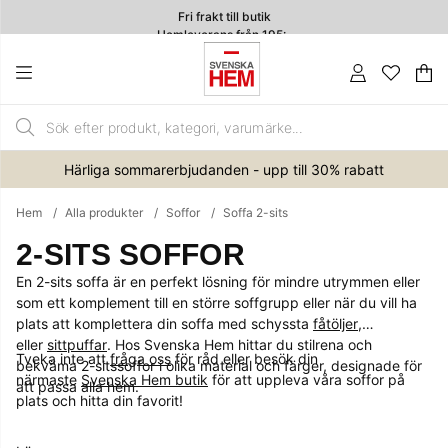
Fri frakt till butik
Hemleverans från 195:-
4.7
Va
An
.
Härliga sommarerbjudanden - upp till 30% rabatt
Hem
Alla produkter
Soffor
Soffa 2-sits
2-SITS SOFFOR
En 2-sits soffa är en perfekt lösning för mindre utrymmen eller
som ett komplement till en större soffgrupp eller när du vill ha
plats att komplettera din soffa med schyssta
fåtöljer
,
eller
sittpuffar
. Hos Svenska Hem hittar du stilrena och
Tveka inte att
fråga oss
för råd eller besök din
bekväma 2-sitssoffor i olika material och färger, designade för
närmaste
Svenska Hem butik
för att uppleva våra soffor på
att passa alla hem.
plats och hitta din favorit!