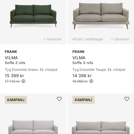
+ Varianter
+ Varianter
FRANK
FRANK
VILMA
VILMA
Soffa 2-sits
Soffa 3-sits
Tyg Dolomite Green. Ek vitoljad.
Tyg Dolomite Taupe. Ek vitoljad.
15 399 kr
Ordinarie pris:
14 396 kr
Ordinarie pris:
17 110 kr
15 995 kr
KAMPANJ
KAMPANJ