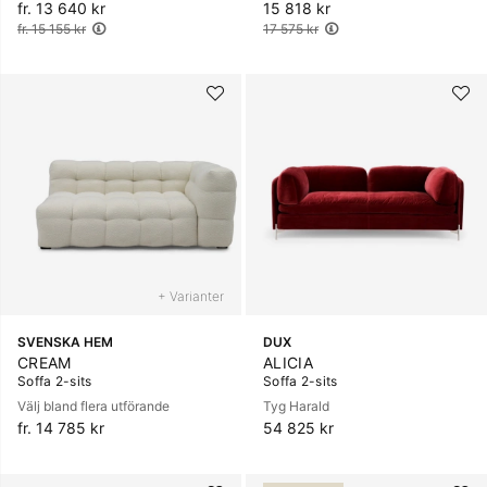
fr. 13 640 kr
Ordinarie pris:
15 818 kr
Ordinarie pris:
fr. 15 155 kr
17 575 kr
+ Varianter
SVENSKA HEM
DUX
CREAM
ALICIA
Soffa 2-sits
Soffa 2-sits
Välj bland flera utförande
Tyg Harald
fr. 14 785 kr
54 825 kr