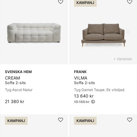
KAMPANJ
+ Varianter
SVENSKA HEM
FRANK
CREAM
VILMA
Soffa 2-sits
Soffa 2-sits
Tyg Ascot Natur
Tyg Garnet Taupe. Ek vitoljad.
13 640 kr
Ordinarie pris:
21 380 kr
15 155 kr
KAMPANJ
KAMPANJ