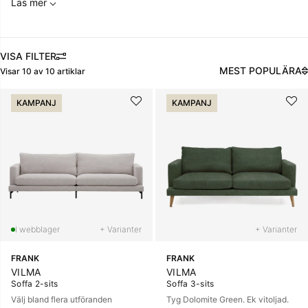
Läs mer
FILTRERA
MEST POPULÄRA
Visar
10
av
10
artiklar
Produkter
KAMPANJ
KAMPANJ
+ Varianter
+ Varianter
FRANK
FRANK
VILMA
VILMA
Soffa 2-sits
Soffa 3-sits
Välj bland flera utföranden
Tyg Dolomite Green. Ek vitoljad.