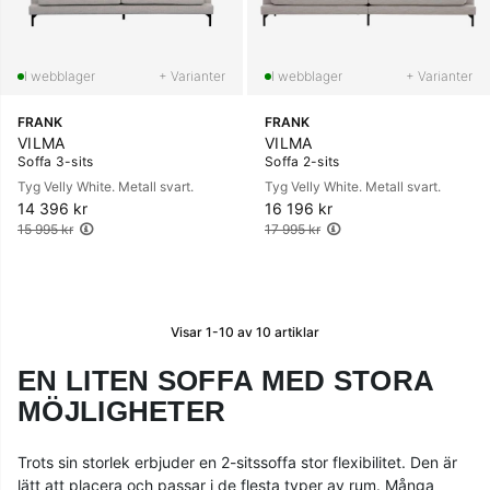
+ Varianter
+ Varianter
FRANK
FRANK
VILMA
VILMA
Soffa 3-sits
Soffa 2-sits
Tyg Velly White. Metall svart.
Tyg Velly White. Metall svart.
14 396 kr
Ordinarie pris:
16 196 kr
Ordinarie pris:
15 995 kr
17 995 kr
Visar
1-10
av
10
artiklar
EN LITEN SOFFA MED STORA
MÖJLIGHETER
Trots sin storlek erbjuder en 2-sitssoffa stor flexibilitet. Den är
lätt att placera och passar i de flesta typer av rum. Många