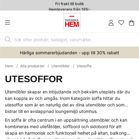
Fri frakt till butik
Hemleverans från 195:-
4.7
Va
An
.
Härliga sommarerbjudanden - upp till 30% rabatt
Hem
Alla produkter
Utemöbler
Utesoffa
UTESOFFOR
Utemöbler skapar en inbjudande och bekväm uteplats där du
kan koppla av och umgås. Inom kategorin soffa hittar du
utesoffor som är en naturlig del av dina utemöbler och som
bidrar till en avslappnad loungemiljö utomhus.
En soffa är ofta centrum i en uppsättning utemöbler och kan
kombineras med utefåtöljer, soffbord och sidobord för att
skapa en harmonisk och funktionell helhet på altan, balkong