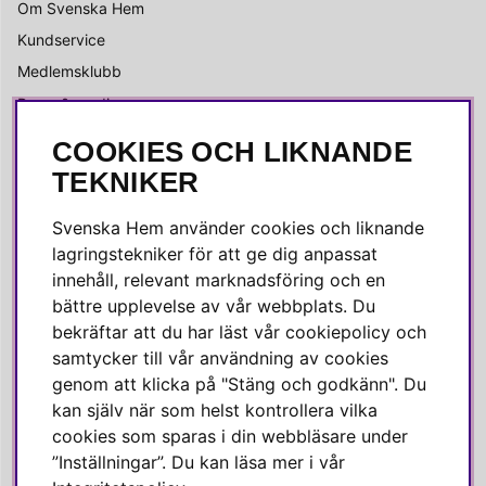
Om Svenska Hem
Kundservice
Medlemsklubb
Press & media
COOKIES OCH LIKNANDE
SOCIALA MEDIER
TEKNIKER
Facebook
Svenska Hem använder cookies och liknande
Instagram
lagringstekniker för att ge dig anpassat
innehåll, relevant marknadsföring och en
Linkedin
bättre upplevelse av vår webbplats. Du
Pinterest
bekräftar att du har läst vår cookiepolicy och
samtycker till vår användning av cookies
genom att klicka på "Stäng och godkänn". Du
SVENSKA HEM
kan själv när som helst kontrollera vilka
cookies som sparas i din webbläsare under
Varmt välkommen till Svenska Hem!
”Inställningar”. Du kan läsa mer i vår
Vi värdesätter våra kunder högt och finns här för att hjälpa dig