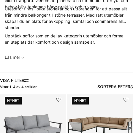
eller i trädgård. Genom att planera dina utemöbler efter yta och
behov blir uteplatsen både praktisk och trivsam.
Utesoffor finns i olika storlekar och utföranden för att passa allt
från mindre balkonger till större terrasser. Med rätt utemöbler
skapar du en plats för avkoppling, samtal och sommarens alla
stunder.
Upptäck soffor som en del av kategorin utemöbler och forma
en uteplats där komfort och design samspelar.
Läs mer
FILTRERA
SORTERA EFTER
Visar
1-4
av
4
artiklar
Produkter
NYHET
NYHET