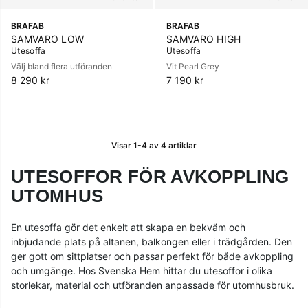
BRAFAB
BRAFAB
SAMVARO LOW
SAMVARO HIGH
Utesoffa
Utesoffa
Välj bland flera utföranden
Vit Pearl Grey
8 290 kr
7 190 kr
Visar
1-4
av
4
artiklar
UTESOFFOR FÖR AVKOPPLING
UTOMHUS
En utesoffa gör det enkelt att skapa en bekväm och
inbjudande plats på altanen, balkongen eller i trädgården. Den
ger gott om sittplatser och passar perfekt för både avkoppling
och umgänge. Hos Svenska Hem hittar du utesoffor i olika
storlekar, material och utföranden anpassade för utomhusbruk.