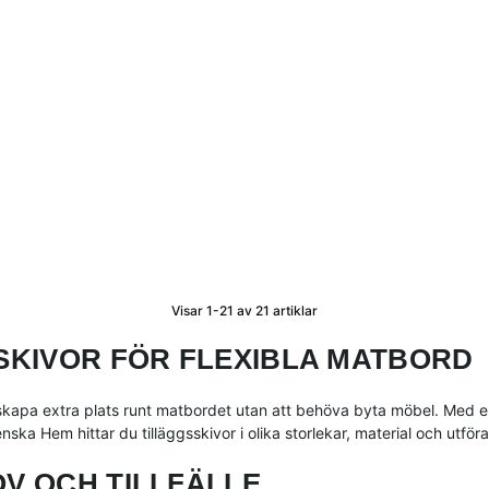
Visar
1-21
av
21
artiklar
SKIVOR FÖR FLEXIBLA MATBORD
 skapa extra plats runt matbordet utan att behöva byta möbel. Med en 
ska Hem hittar du tilläggsskivor i olika storlekar, material och utför
V OCH TILLFÄLLE