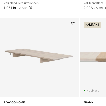
Välj bland flera utföranden
Välj bland flera 
1 951 kr
Ordinarie pris:
2 036 kr
Ordinarie pris:
2 295 kr
2 395 
KAMPANJ
ROWICO HOME
FRANK