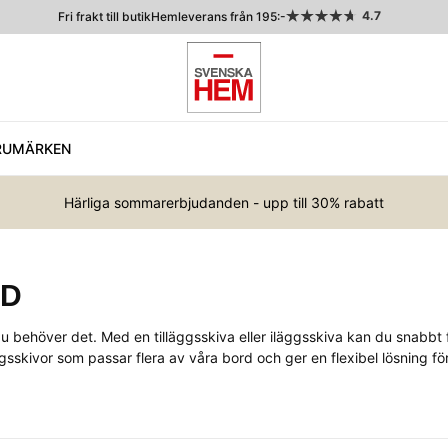
4.7
Fri frakt till butik
Hemleverans från 195:-
RUMÄRKEN
Härliga sommarerbjudanden - upp till 30% rabatt
RD
 du behöver det. Med en tilläggsskiva eller iläggsskiva kan du snabbt f
ggsskivor som passar flera av våra bord och ger en flexibel lösning f