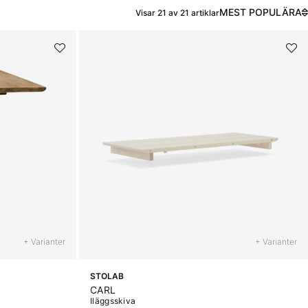
MEST POPULÄRA
Visar
21
av
21
artiklar
+ Varianter
+ Varianter
STOLAB
CARL
Iläggsskiva