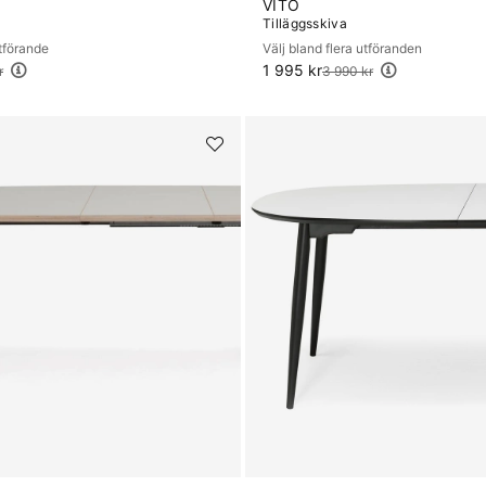
VITO
Tilläggsskiva
utförande
Välj bland flera utföranden
1 995 kr
Ordinarie pris:
r
3 990 kr