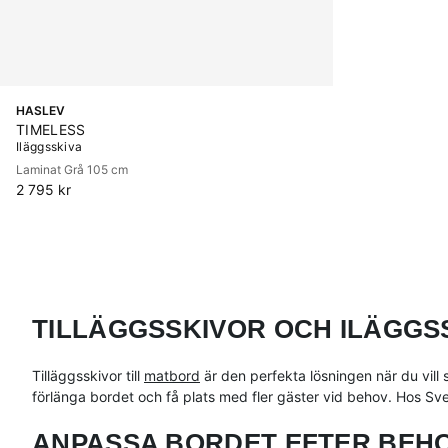
HASLEV
TIMELESS
Iläggsskiva
Laminat Grå 105 cm
2 795 kr
TILLÄGGSSKIVOR OCH ILÄGGS
Tilläggsskivor till
matbord
är den perfekta lösningen när du vill
förlänga bordet och få plats med fler gäster vid behov. Hos Sven
ANPASSA BORDET EFTER BEHO