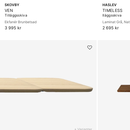
SKOVBY
HASLEV
VEN
TIMELESS
Tilläggsskiva
Iläggsskiva
Ekfanér Brunbetsad
Laminat Grå, Na
3 995 kr
2 695 kr
+ Varianter