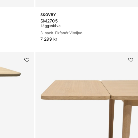
SKOVBY
SM2705
Iläggsskiva
3-pack. Ekfanér Vitoljad.
7 299 kr