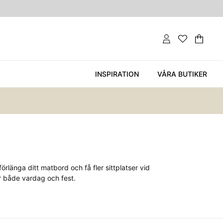
Var
Ant
.
INSPIRATION
VÅRA BUTIKER
örlänga ditt matbord och få fler sittplatser vid
ör både vardag och fest.