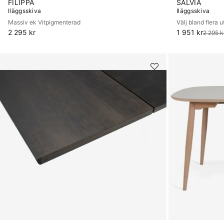
FILIPPA
SALVIA
Iläggsskiva
Iläggsskiva
Massiv ek Vitpigmenterad
Välj bland flera 
2 295 kr
1 951 kr
Ordinarie pris:
2 295 k