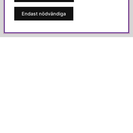
Facebook
Endast nödvändiga
Instagram
Linkedin
Pinterest
SVENSKA HEM
Varmt välkommen till Svenska Hem!
Vi värdesätter våra kunder högt och finns här för att hjälpa dig
om du har några frågor eller vill ha inspiration.
Telefon:
010-35 00 610
E-post:
e-handel@svenskahem.se
Våra butiker