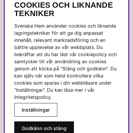
COOKIES OCH LIKNANDE
Integritetspolicy
TEKNIKER
Köpvillkor
Leverans
Svenska Hem använder cookies och liknande
Reklamation & retur
lagringstekniker för att ge dig anpassat
innehåll, relevant marknadsföring och en
Skötselråd
bättre upplevelse av vår webbplats. Du
bekräftar att du har läst vår cookiepolicy och
OM OSS
samtycker till vår användning av cookies
genom att klicka på "Stäng och godkänn". Du
Alla recensioner
kan själv när som helst kontrollera vilka
Jobba hos oss
cookies som sparas i din webbläsare under
Om Svenska Hem
”Inställningar”. Du kan läsa mer i vår
Kundservice
Integritetspolicy
.
Medlemsklubb
Inställningar
Press & media
Godkänn och stäng
SOCIALA MEDIER