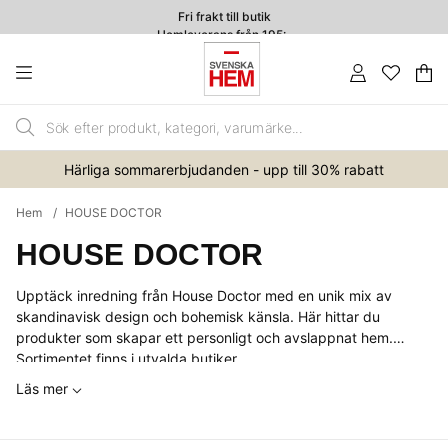
Fri frakt till butik
Hemleverans från 195:-
4.7
Va
An
.
Härliga sommarerbjudanden - upp till 30% rabatt
Hem
HOUSE DOCTOR
HOUSE DOCTOR
Upptäck inredning från House Doctor med en unik mix av
skandinavisk design och bohemisk känsla. Här hittar du
produkter som skapar ett personligt och avslappnat hem.
Sortimentet finns i utvalda
butiker
.
Läs mer