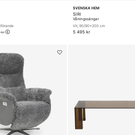
SVENSKA HEM
SIRI
Våningssängar
utförande
Vit, 90/90x200 cm
5 495 kr
9 kr