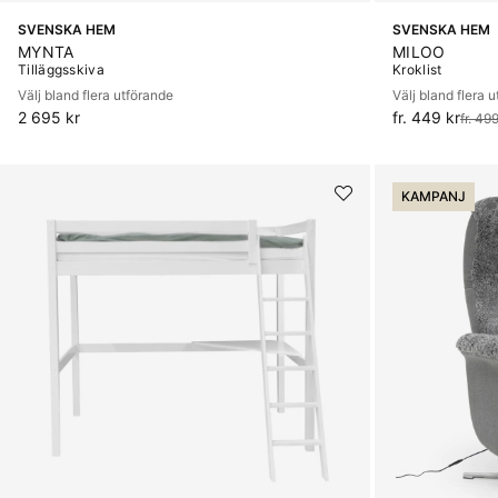
SVENSKA HEM
SVENSKA HEM
MYNTA
MILOO
Tilläggsskiva
Kroklist
Välj bland flera utförande
Välj bland flera 
2 695 kr
fr. 449 kr
Ordinarie pris:
fr. 49
KAMPANJ