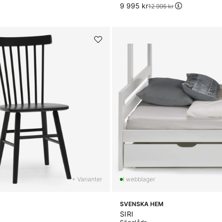
9 995 kr
Ordinarie pris:
12 995 kr
+ Varianter
SVENSKA HEM
SIRI