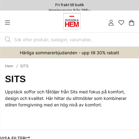
Fri frakt till butik
Hemleverans från 195:-
4.7
Va
An
.
Härliga sommarerbjudanden - upp till 30% rabatt
Hem
SITS
SITS
Upptäck soffor och fåtöljer från Sits med fokus på komfort,
design och kvalitet. Här hittar du sittmöbler som kombinerar
stilren formgivning med en hög nivå av komfort.
FILTRERA