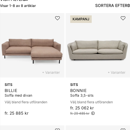
SORTERA EFTER
Visar
1-8
av
8
artiklar
Produkter
KAMPANJ
+ Varianter
+ Varianter
SITS
SITS
BILLIE
BONNIE
Soffa med divan
Soffa 3,5-sits
Välj bland flera utföranden
Välj bland flera utföranden
fr. 25 062 kr
Ordinarie pris:
fr. 25 885 kr
fr. 29 485 kr