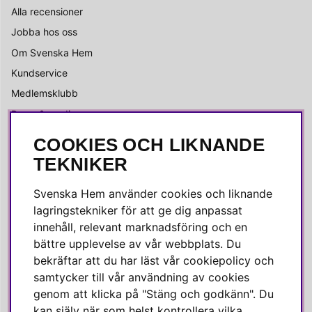
Alla recensioner
Jobba hos oss
Om Svenska Hem
Kundservice
Medlemsklubb
Press & media
COOKIES OCH LIKNANDE
SOCIALA MEDIER
TEKNIKER
Facebook
Svenska Hem använder cookies och liknande
Instagram
lagringstekniker för att ge dig anpassat
innehåll, relevant marknadsföring och en
Linkedin
bättre upplevelse av vår webbplats. Du
Pinterest
bekräftar att du har läst vår cookiepolicy och
samtycker till vår användning av cookies
genom att klicka på "Stäng och godkänn". Du
SVENSKA HEM
kan själv när som helst kontrollera vilka