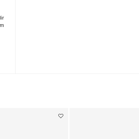
ir
om