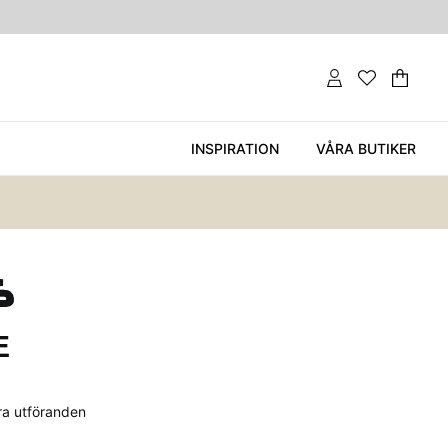
Var
Ant
.
INSPIRATION
VÅRA BUTIKER
E
era utföranden