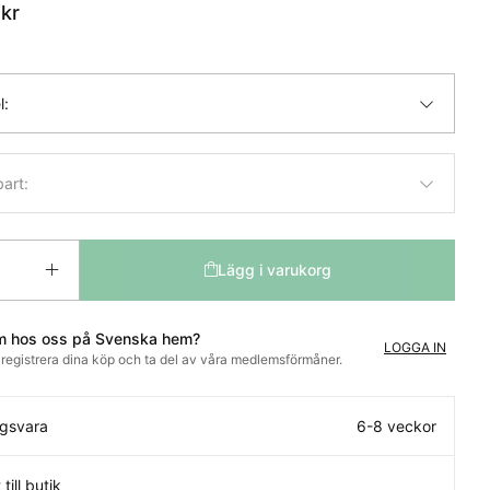
kr
l:
bart:
Lägg i varukorg
m hos oss på Svenska hem?
LOGGA IN
t registrera dina köp och ta del av våra medlemsförmåner.
ngsvara
6-8 veckor
 till butik