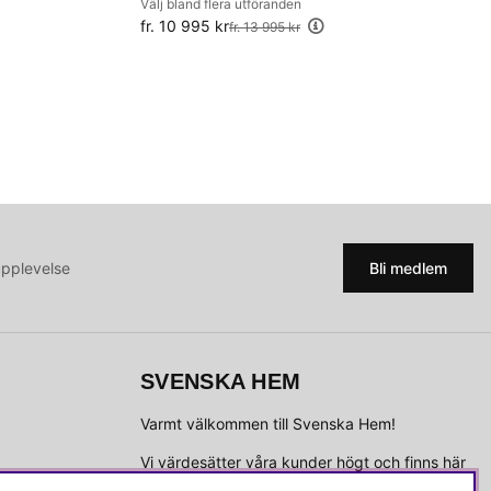
Välj bland flera utföranden
fr. 10 995 kr
Ordinarie pris:
fr. 13 995 kr
upplevelse
Bli medlem
SVENSKA HEM
Varmt välkommen till Svenska Hem!
Vi värdesätter våra kunder högt och finns här
för att hjälpa dig om du har några frågor eller