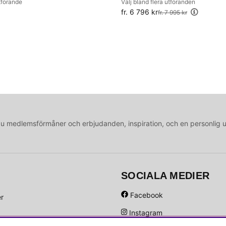
utförande
Välj bland flera utföranden
fr. 6 796 kr
Ordinarie pris:
fr. 7 995 kr
medlemsförmåner och erbjudanden, inspiration, och en personlig 
SOCIALA MEDIER
Facebook
er
Instagram