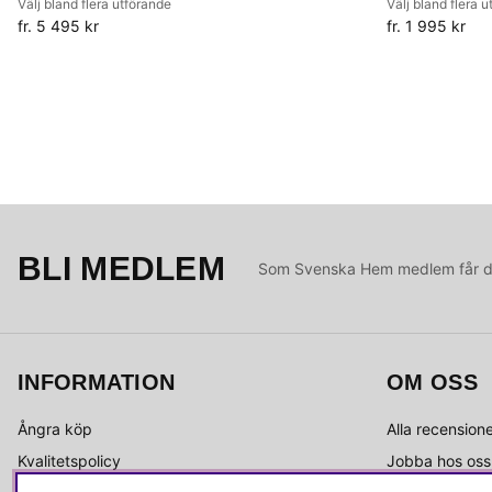
Välj bland flera utförande
Välj bland flera 
fr. 5 495 kr
fr. 1 995 kr
BLI MEDLEM
Som Svenska Hem medlem får du 
INFORMATION
OM OSS
Ångra köp
Alla recension
Kvalitetspolicy
Jobba hos oss