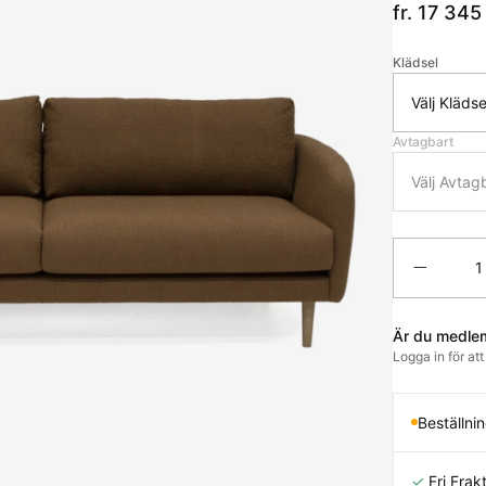
fr. 17 345
Klädsel
Välj Klädse
Avtagbart
Välj Avtag
Antal
Är du medle
Logga in för at
Beställni
✓
Fri Frakt