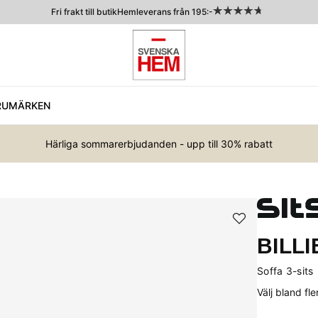
Fri frakt till butik
Hemleverans från 195:-
RUMÄRKEN
Härliga sommarerbjudanden - upp till 30% rabatt
BILLI
Soffa 3-sits
Välj bland fl