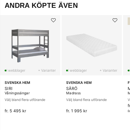
ANDRA KÖPTE ÄVEN
+ Varianter
+ Varianter
SVENSKA HEM
SVENSKA HEM
SIRI
SÄRÖ
Våningssängar
Madrass
M
Välj bland flera utförande
Välj bland flera utförande
V
f
O
fr. 5 495 kr
fr. 1 995 kr
f