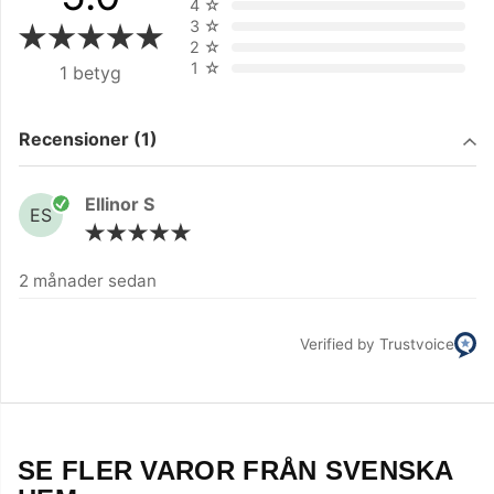
4
☆
3
☆
2
☆
1
☆
1 betyg
Filtrera på
Recensioner (1)
Ellinor S
ES
2 månader sedan
Verified by Trustvoice
SE FLER VAROR FRÅN SVENSKA