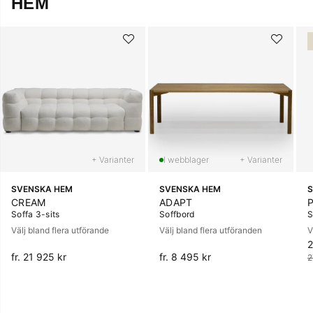
HEM
+ Varianter
+ Varianter
SVENSKA HEM
SVENSKA HEM
S
CREAM
ADAPT
Soffa 3-sits
Soffbord
S
Välj bland flera utförande
Välj bland flera utföranden
V
2
O
fr. 21 925 kr
fr. 8 495 kr
2