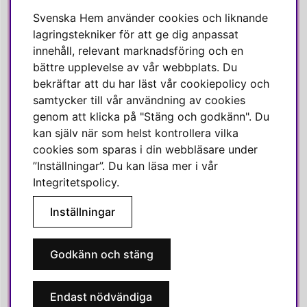
Facebook
Svenska Hem använder cookies och liknande
Instagram
lagringstekniker för att ge dig anpassat
innehåll, relevant marknadsföring och en
Linkedin
bättre upplevelse av vår webbplats. Du
Pinterest
bekräftar att du har läst vår cookiepolicy och
samtycker till vår användning av cookies
genom att klicka på "Stäng och godkänn". Du
SVENSKA HEM
kan själv när som helst kontrollera vilka
cookies som sparas i din webbläsare under
Varmt välkommen till Svenska Hem!
”Inställningar”. Du kan läsa mer i vår
Vi värdesätter våra kunder högt och finns här för att hjälpa dig
Integritetspolicy
.
om du har några frågor eller vill ha inspiration.
Inställningar
Telefon:
010-35 00 610
E-post:
e-handel@svenskahem.se
Godkänn och stäng
Våra butiker
Endast nödvändiga