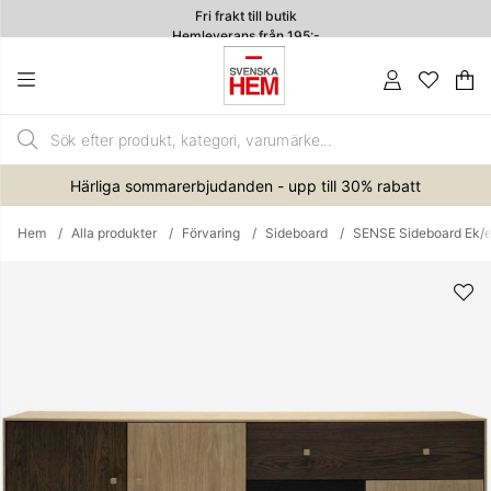
Fri frakt till butik
Hemleverans från 195:-
4.7
Va
An
.
Härliga sommarerbjudanden - upp till 30% rabatt
Hem
Alla produkter
Förvaring
Sideboard
SENSE Sideboard Ek/ek
Produktbilder