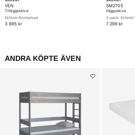
VEN
SM2705
Tilläggsskiva
Iläggsskiva
Ekfanér Brunbetsad
3-pack. Ekfanér V
3 995 kr
7 299 kr
ANDRA KÖPTE ÄVEN