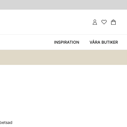
Var
Ant
.
INSPIRATION
VÅRA BUTIKER
nbetsad