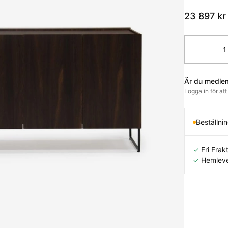
23 897
kr
Antal
Är du medle
Logga in för at
Beställni
✓
Fri Frakt
✓
Hemleve