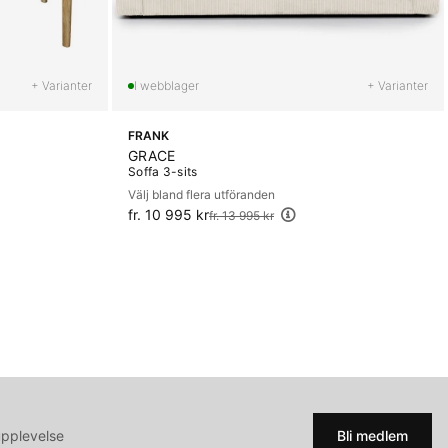
+ Varianter
+ Varianter
FRANK
GRACE
Soffa 3-sits
Välj bland flera utföranden
fr. 10 995 kr
Ordinarie pris:
fr. 13 995 kr
upplevelse
Bli medlem