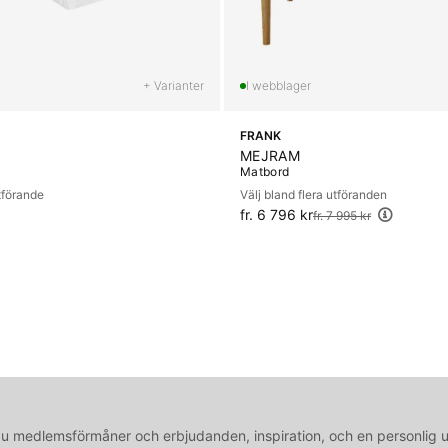
+ Varianter
FRANK
MEJRAM
Matbord
utförande
Välj bland flera utföranden
fr. 6 796 kr
Ordinarie pris:
fr. 7 995 kr
medlemsförmåner och erbjudanden, inspiration, och en personlig 