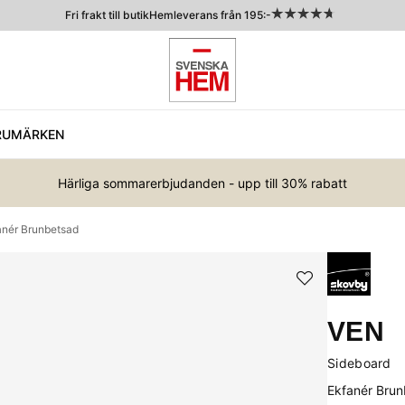
Fri frakt till butik
Hemleverans från 195:-
RUMÄRKEN
Härliga sommarerbjudanden - upp till 30% rabatt
anér Brunbetsad
VEN
Sideboard
Ekfanér Bru