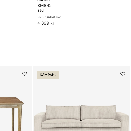
SM842
Stol
Ek Brunbetsad
4 899 kr
KAMPANJ