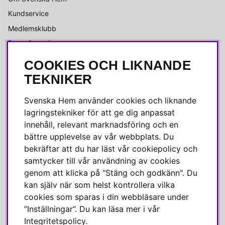
Kundservice
Medlemsklubb
Press & media
COOKIES OCH LIKNANDE
SOCIALA MEDIER
TEKNIKER
Facebook
Svenska Hem använder cookies och liknande
Instagram
lagringstekniker för att ge dig anpassat
innehåll, relevant marknadsföring och en
Linkedin
bättre upplevelse av vår webbplats. Du
Pinterest
bekräftar att du har läst vår cookiepolicy och
samtycker till vår användning av cookies
genom att klicka på "Stäng och godkänn". Du
SVENSKA HEM
kan själv när som helst kontrollera vilka
cookies som sparas i din webbläsare under
Varmt välkommen till Svenska Hem!
”Inställningar”. Du kan läsa mer i vår
Vi värdesätter våra kunder högt och finns här för att hjälpa dig
Integritetspolicy
.