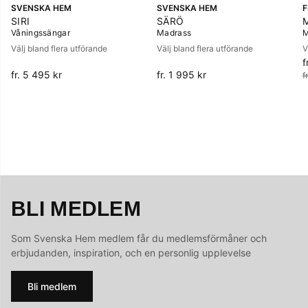
SVENSKA HEM
SVENSKA HEM
SIRI
SÄRÖ
Våningssängar
Madrass
M
Välj bland flera utförande
Välj bland flera utförande
V
f
O
fr. 5 495 kr
fr. 1 995 kr
f
BLI MEDLEM
Som Svenska Hem medlem får du medlemsförmåner och
erbjudanden, inspiration, och en personlig upplevelse
Bli medlem