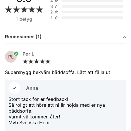
4
☆
3
☆
2
☆
1
☆
1 betyg
Filtrera på
Recensioner (1)
Per L
PL
Supersnygg bekväm bäddsoffa. Lätt att fälla ut
✓
Anna
Stort tack för er feedback!
Så roligt att höra att ni är nöjda med er nya
bäddsoffa.
Varmt välkommen åter!
Mvh Svenska Hem