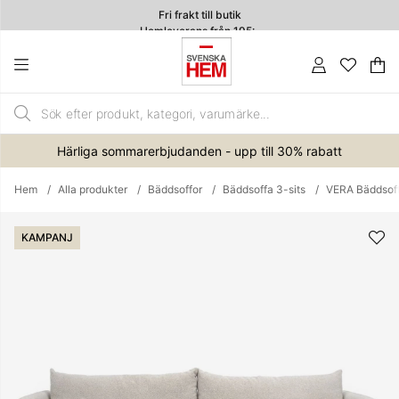
Fri frakt till butik
Hemleverans från 195:-
Va
An
.
Härliga sommarerbjudanden - upp till 30% rabatt
Hem
Alla produkter
Bäddsoffor
Bäddsoffa 3-sits
VERA Bäddsoff
Produktbilder
KAMPANJ