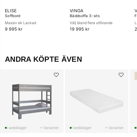
ELISE
VINGA
Soffbord
Bäddsoffa 3-sits
F
Massiv ek Lackad
Välj bland flera utförande
L
9 995 kr
19 995 kr
2
ANDRA KÖPTE ÄVEN
+ Varianter
+ Varianter