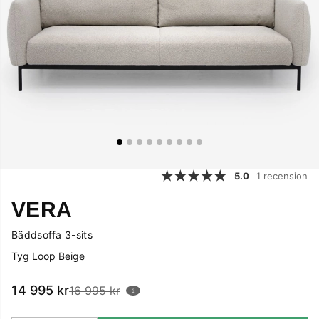
5.0
1 recension
VERA
Bäddsoffa 3-sits
Tyg Loop Beige
14 995
kr
16 995 kr