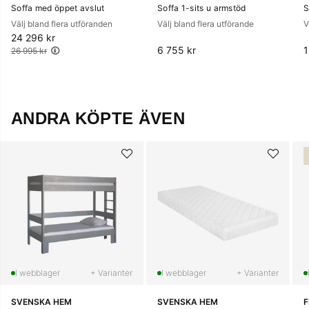
Soffa med öppet avslut
Soffa 1-sits u armstöd
S
Välj bland flera utföranden
Välj bland flera utförande
V
24 296 kr
Ordinarie pris:
6 755 kr
1
26 995 kr
ANDRA KÖPTE ÄVEN
+ Varianter
+ Varianter
SVENSKA HEM
SVENSKA HEM