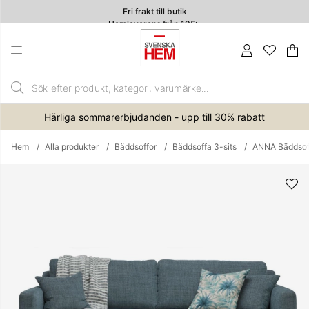
Fri frakt till butik
Hemleverans från 195:-
4.7
Va
An
.
Härliga sommarerbjudanden - upp till 30% rabatt
Hem
Alla produkter
Bäddsoffor
Bäddsoffa 3-sits
ANNA Bäddsoff
Produktbilder