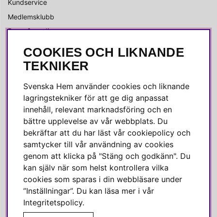
Kundservice
Medlemsklubb
Press & media
COOKIES OCH LIKNANDE
SOCIALA MEDIER
TEKNIKER
Facebook
Svenska Hem använder cookies och liknande
Instagram
lagringstekniker för att ge dig anpassat
innehåll, relevant marknadsföring och en
Linkedin
bättre upplevelse av vår webbplats. Du
Pinterest
bekräftar att du har läst vår cookiepolicy och
samtycker till vår användning av cookies
genom att klicka på "Stäng och godkänn". Du
SVENSKA HEM
kan själv när som helst kontrollera vilka
cookies som sparas i din webbläsare under
Varmt välkommen till Svenska Hem!
”Inställningar”. Du kan läsa mer i vår
Vi värdesätter våra kunder högt och finns här för att hjälpa dig
Integritetspolicy
.
om du har några frågor eller vill ha inspiration.