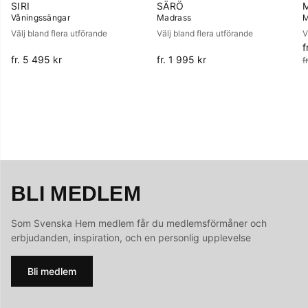
SIRI
SÄRÖ
Våningssängar
Madrass
M
Välj bland flera utförande
Välj bland flera utförande
V
f
O
fr. 5 495 kr
fr. 1 995 kr
f
BLI MEDLEM
Som Svenska Hem medlem får du medlemsförmåner och
erbjudanden, inspiration, och en personlig upplevelse
Bli medlem