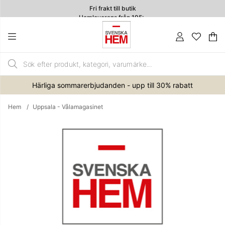
Fri frakt till butik
Hemleverans från 195:-
4.7
Va
An
.
Härliga sommarerbjudanden - upp till 30% rabatt
Hem
Uppsala - Vålamagasinet