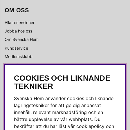
OM OSS
Alla recensioner
Jobba hos oss
Om Svenska Hem
Kundservice
Medlemsklubb
Press & media
COOKIES OCH LIKNANDE
SOCIALA MEDIER
TEKNIKER
Facebook
Svenska Hem använder cookies och liknande
Instagram
lagringstekniker för att ge dig anpassat
innehåll, relevant marknadsföring och en
Linkedin
bättre upplevelse av vår webbplats. Du
Pinterest
bekräftar att du har läst vår cookiepolicy och