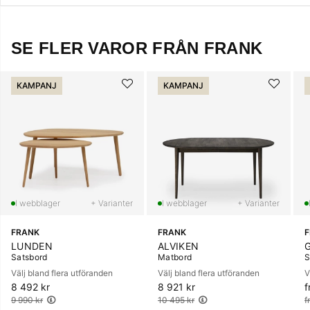
SE FLER VAROR FRÅN FRANK
KAMPANJ
KAMPANJ
+ Varianter
+ Varianter
FRANK
FRANK
LUNDEN
ALVIKEN
Satsbord
Matbord
S
Välj bland flera utföranden
Välj bland flera utföranden
V
8 492 kr
Ordinarie pris:
8 921 kr
Ordinarie pris:
f
O
9 990 kr
10 495 kr
f