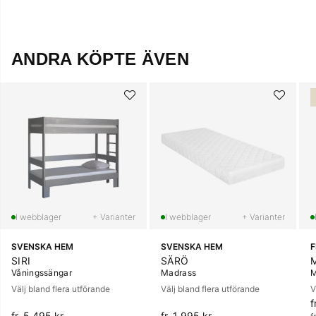
ANDRA KÖPTE ÄVEN
+ Varianter
+ Varianter
SVENSKA HEM
SVENSKA HEM
SIRI
SÄRÖ
Våningssängar
Madrass
M
Välj bland flera utförande
Välj bland flera utförande
V
f
O
fr. 5 495 kr
fr. 1 995 kr