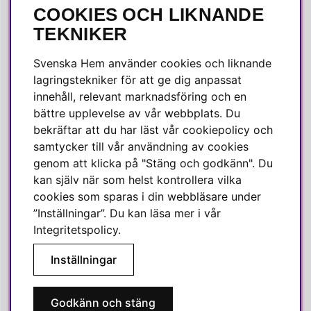
COOKIES OCH LIKNANDE
SOCIALA MEDIER
TEKNIKER
Facebook
Svenska Hem använder cookies och liknande
Instagram
lagringstekniker för att ge dig anpassat
innehåll, relevant marknadsföring och en
Linkedin
bättre upplevelse av vår webbplats. Du
Pinterest
bekräftar att du har läst vår cookiepolicy och
samtycker till vår användning av cookies
genom att klicka på "Stäng och godkänn". Du
SVENSKA HEM
kan själv när som helst kontrollera vilka
cookies som sparas i din webbläsare under
Varmt välkommen till Svenska Hem!
”Inställningar”. Du kan läsa mer i vår
Vi värdesätter våra kunder högt och finns här för att hjälpa dig
Integritetspolicy
.
om du har några frågor eller vill ha inspiration.
Inställningar
Telefon:
010-35 00 610
E-post:
e-handel@svenskahem.se
Godkänn och stäng
Våra butiker