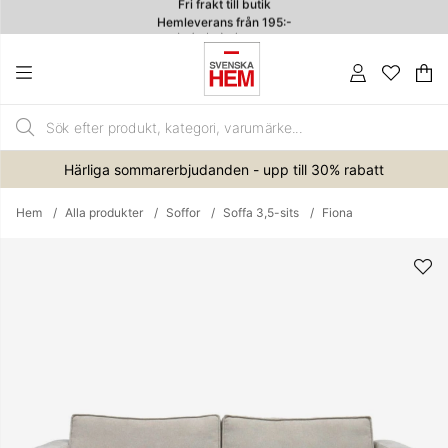
Hemleverans från 195:-
4.7
Va
An
.
Härliga sommarerbjudanden - upp till 30% rabatt
Hem
Alla produkter
Soffor
Soffa 3,5-sits
Fiona
Produktbilder