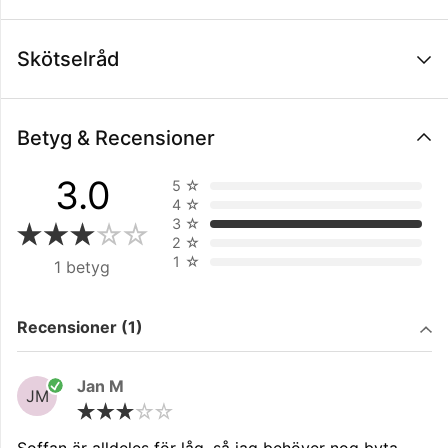
Skötselråd
Betyg & Recensioner
3.0
5
☆
4
☆
3
☆
2
☆
1
☆
1 betyg
Filtrera på
Recensioner (1)
Jan M
JM