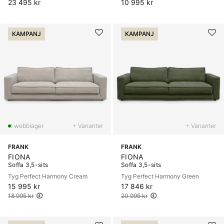
23 495 kr
10 995 kr
KAMPANJ
KAMPANJ
+ Varianter
+ Varianter
FRANK
FRANK
FIONA
FIONA
Soffa 3,5-sits
Soffa 3,5-sits
Tyg Perfect Harmony Cream
Tyg Perfect Harmony Green
15 995 kr
Ordinarie pris:
17 846 kr
Ordinarie pris:
18 995 kr
20 995 kr