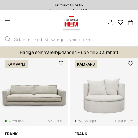
Fri frakt till butik
Hemleverans från 195:-
4.7
Va
An
.
Härliga sommarerbjudanden - upp till 30% rabatt
KAMPANJ
KAMPANJ
+ Varianter
+ Varianter
FRANK
FRANK