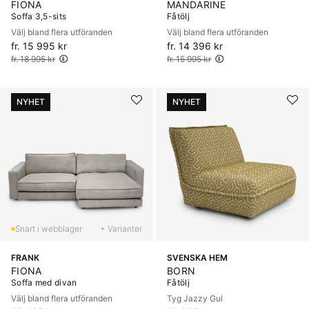
FIONA
MANDARINE
Soffa 3,5-sits
Fåtölj
Välj bland flera utföranden
Välj bland flera utföranden
fr. 15 995 kr
Ordinarie pris:
fr. 14 396 kr
Ordinarie pris:
fr. 18 995 kr
fr. 15 995 kr
NYHET
NYHET
+ Varianter
FRANK
SVENSKA HEM
FIONA
BORN
Soffa med divan
Fåtölj
Välj bland flera utföranden
Tyg Jazzy Gul