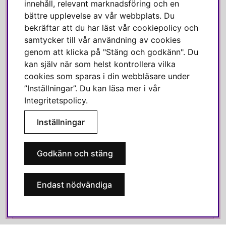
innehåll, relevant marknadsföring och en
Linkedin
bättre upplevelse av vår webbplats. Du
bekräftar att du har läst vår cookiepolicy och
Pinterest
samtycker till vår användning av cookies
genom att klicka på "Stäng och godkänn". Du
SVENSKA HEM
kan själv när som helst kontrollera vilka
cookies som sparas i din webbläsare under
Varmt välkommen till Svenska Hem!
”Inställningar”. Du kan läsa mer i vår
Vi värdesätter våra kunder högt och finns här för att hjälpa dig
Integritetspolicy
.
om du har några frågor eller vill ha inspiration.
Inställningar
Telefon:
010-35 00 610
E-post:
e-handel@svenskahem.se
Godkänn och stäng
Våra butiker
Endast nödvändiga