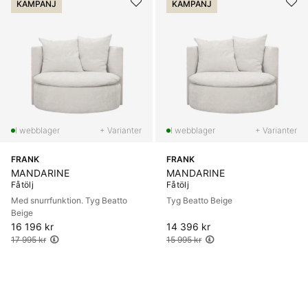
KAMPANJ
KAMPANJ
+ Varianter
+ Varianter
FRANK
FRANK
MANDARINE
MANDARINE
Fåtölj
Fåtölj
Med snurrfunktion. Tyg Beatto
Tyg Beatto Beige
Beige
16 196 kr
Ordinarie pris:
14 396 kr
Ordinarie pris:
17 995 kr
15 995 kr