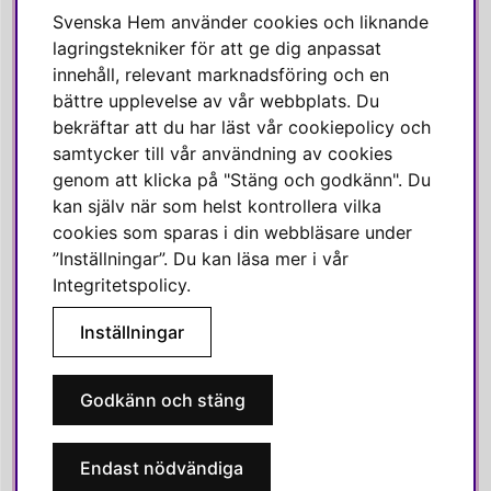
Facebook
Svenska Hem använder cookies och liknande
Instagram
lagringstekniker för att ge dig anpassat
innehåll, relevant marknadsföring och en
Linkedin
bättre upplevelse av vår webbplats. Du
Pinterest
bekräftar att du har läst vår cookiepolicy och
samtycker till vår användning av cookies
genom att klicka på "Stäng och godkänn". Du
SVENSKA HEM
kan själv när som helst kontrollera vilka
cookies som sparas i din webbläsare under
Varmt välkommen till Svenska Hem!
”Inställningar”. Du kan läsa mer i vår
Vi värdesätter våra kunder högt och finns här för att hjälpa dig
Integritetspolicy
.
om du har några frågor eller vill ha inspiration.
Inställningar
Telefon:
010-35 00 610
E-post:
e-handel@svenskahem.se
Godkänn och stäng
Våra butiker
Endast nödvändiga