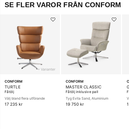
SE FLER VAROR FRÅN CONFORM
+ Varianter
CONFORM
CONFORM
TURTLE
MASTER CLASSIC
Fåtölj
Fåtölj inklusive pall
F
Välj bland flera utförande
Tyg Evita Sand, Aluminium
V
17 235 kr
19 750 kr
1