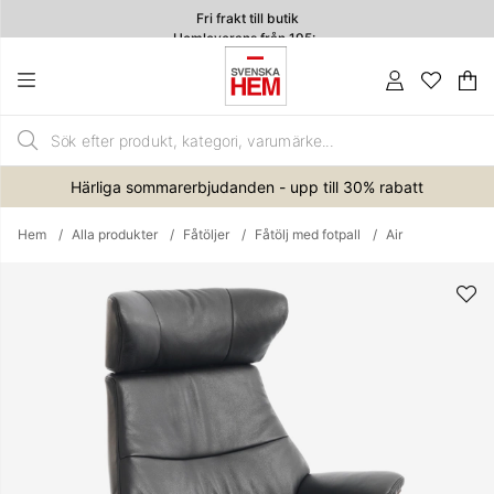
Fri frakt till butik
Hemleverans från 195:-
4.7
Va
An
.
Härliga sommarerbjudanden - upp till 30% rabatt
Hem
Alla produkter
Fåtöljer
Fåtölj med fotpall
Air
Produktbilder