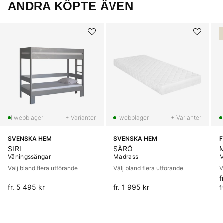
ANDRA KÖPTE ÄVEN
+ Varianter
+ Varianter
SVENSKA HEM
SVENSKA HEM
SIRI
SÄRÖ
Våningssängar
Madrass
M
Välj bland flera utförande
Välj bland flera utförande
V
f
O
fr. 5 495 kr
fr. 1 995 kr
f