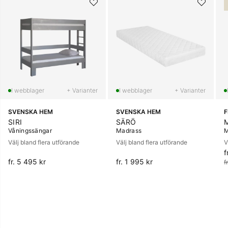
+ Varianter
+ Varianter
SVENSKA HEM
SVENSKA HEM
SIRI
SÄRÖ
Våningssängar
Madrass
M
Välj bland flera utförande
Välj bland flera utförande
V
f
O
fr. 5 495 kr
fr. 1 995 kr
f