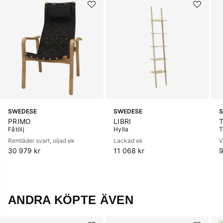
SWEDESE
SWEDESE
PRIMO
LIBRI
Fåtölj
Hylla
T
Remläder svart, oljad ek
Lackad ek
V
30 979 kr
11 068 kr
9
ANDRA KÖPTE ÄVEN