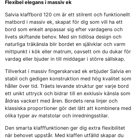
Flexibel elegans i massiv ek
Salvia klaffbord 120 cm är ett stilrent och funktionellt
matbord i massiv ek, skapat för dig som vill ha ett
bord som enkelt anpassar sig efter vardagens och
livets skiftande behov. Med sin tidlösa design och
naturliga träkänsla blir bordet en självklar och varm
mittpunkt i kök eller matrum, oavsett om du dukar för
vardag eller bjuder in till middagar i större sällskap.
Tillverkat i massiv fingerskarvad ek erbjuder Salvia en
stabil och gedigen konstruktion med hög kvalitet som
håller över tid. Träets levande struktur ger varje bord
ett unikt uttryck och bidrar till en exklusiv känsla som
åldras vackert med åren. Bordets rena linjer och
klassiska proportioner gör det lätt att kombinera med
olika typer av matstolar och inredningsstilar.
Den smarta klafffunktionen ger dig extra flexibilitet
när behovet uppstår. Med klaffen utfälld skapar du