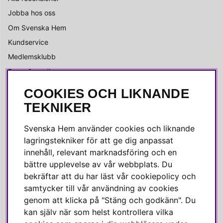
Jobba hos oss
Om Svenska Hem
Kundservice
Medlemsklubb
Press & media
COOKIES OCH LIKNANDE
SOCIALA MEDIER
TEKNIKER
Facebook
Svenska Hem använder cookies och liknande
Instagram
lagringstekniker för att ge dig anpassat
innehåll, relevant marknadsföring och en
Linkedin
bättre upplevelse av vår webbplats. Du
Pinterest
bekräftar att du har läst vår cookiepolicy och
samtycker till vår användning av cookies
genom att klicka på "Stäng och godkänn". Du
SVENSKA HEM
kan själv när som helst kontrollera vilka