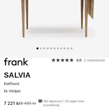
5.0
2 recensioner
SALVIA
Klaffbord
Ek Vitoljad
Vårt lägsta pris 1-30 dagar innan
7 221
kr
8 495 kr
prissänkning