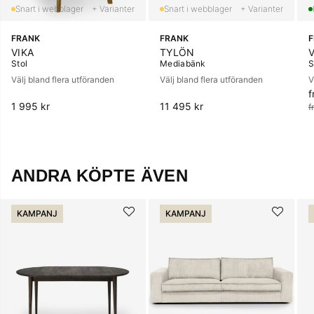
+ Varianter
+ Varianter
FRANK
FRANK
VIKA
TYLÖN
Stol
Mediabänk
S
Välj bland flera utföranden
Välj bland flera utföranden
V
f
O
1 995 kr
11 495 kr
f
ANDRA KÖPTE ÄVEN
KAMPANJ
KAMPANJ