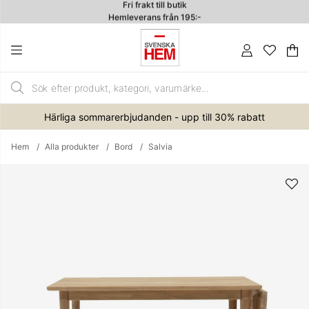
Hemleverans från 195:-
4.7
Va
An
.
Härliga sommarerbjudanden - upp till 30% rabatt
Hem
Alla produkter
Bord
Salvia
Produktbilder