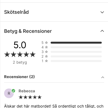
Skötselråd
Betyg & Recensioner
5.0
5
☆
4
☆
3
☆
2
☆
1
☆
2 betyg
Filtrera på
Recensioner (2)
Rebecca
R
Älskar det här matbordet! Så ordentligt och tåligt, och