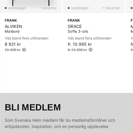
+ Varianter
+ Varianter
FRANK
FRANK
ALVIKEN
GRACE
Matbord
Soffa 3-sits
M
Välj bland flera utföranden
Välj bland flera utföranden
V
8 921 kr
Ordinarie pris:
fr. 10 995 kr
Ordinarie pris:
f
O
10 495 kr
fr. 13 995 kr
f
BLI MEDLEM
Som Svenska Hem medlem får du medlemsförmåner och
erbjudanden, inspiration, och en personlig upplevelse